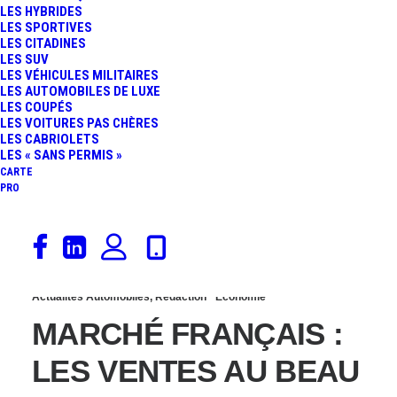
LES HYBRIDES
EMBELLIE DES VENTES
LES SPORTIVES
LES CITADINES
LES SUV
TROMPEUSE DE +40%
LES VÉHICULES MILITAIRES
LES AUTOMOBILES DE LUXE
LES COUPÉS
EN AOÛT
LES VOITURES PAS CHÈRES
LES CABRIOLETS
LES « SANS PERMIS »
CARTE
PRO
4 juillet 2018
Actualités Automobiles
,
Rédaction
Économie
MARCHÉ FRANÇAIS :
LES VENTES AU BEAU