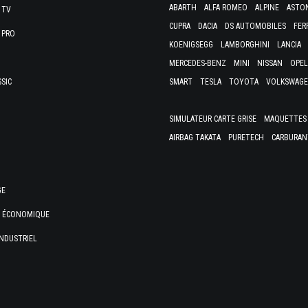
ABARTH
ALFA ROMEO
ALPINE
ASTO
 TV
CUPRA
DACIA
DS AUTOMOBILES
FER
 PRO
KOENIGSEGG
LAMBORGHINI
LANCIA
MERCEDES-BENZ
MINI
NISSAN
OPEL
SSIC
SMART
TESLA
TOYOTA
VOLKSWAG
SIMULATEUR CARTE GRISE
MAQUETTES 
AIRBAG TAKATA
PURETECH
CARBURAN
GE
E ÉCONOMIQUE
NDUSTRIEL