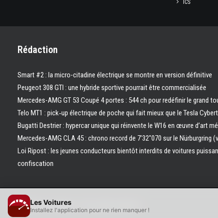
ICS
Rédaction
Smart #2 : la micro-citadine électrique se montre en version définitive
Peugeot 308 GTI : une hybride sportive pourrait être commercialisée
Mercedes-AMG GT 53 Coupé 4 portes : 544 ch pour redéfinir le grand to
Telo MT1 : pick‑up électrique de poche qui fait mieux que le Tesla Cyber
Bugatti Destrier : hypercar unique qui réinvente le W16 en œuvre d’art m
Mercedes-AMG CLA 45 : chrono record de 7’32″070 sur le Nürburgring (
Loi Ripost : les jeunes conducteurs bientôt interdits de voitures puissa
confiscation
Les Voitures
© 2026 Les Voitures. | Tous droits réservés.
Installez l'application pour ne rien manquer !