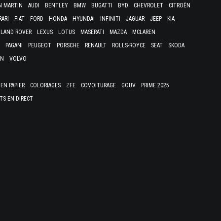
N MARTIN
AUDI
BENTLEY
BMW
BUGATTI
BYD
CHEVROLET
CITROËN
RARI
FIAT
FORD
HONDA
HYUNDAI
INFINITI
JAGUAR
JEEP
KIA
LAND ROVER
LEXUS
LOTUS
MASERATI
MAZDA
MCLAREN
PAGANI
PEUGEOT
PORSCHE
RENAULT
ROLLS-ROYCE
SEAT
SKODA
EN
VOLVO
EN PAPIER
COLORIAGES
ZFE
COVOITURAGE
GOUV
PRIME 2025
TS EN DIRECT