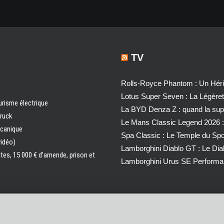
TV
Rolls-Royce Phantom : Un Héri
Lotus Super Seven : La Légère
urisme électrique
La BYD Denza Z : quand la super
truck
Le Mans Classic Legend 2026 :
écanique
Spa Classic : Le Temple du Sp
vidéo)
Lamborghini Diablo GT : Le Di
ntes, 15 000 € d’amende, prison et
Lamborghini Urus SE Performa