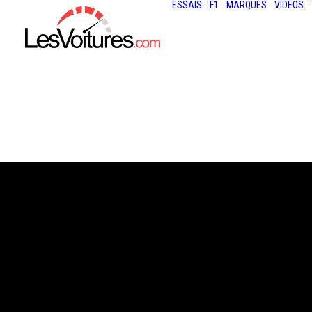
ESSAIS
F1
MARQUES
VIDÉOS
21 août 2013
AUDI A8 : LE VA
ADMIRABLE EST