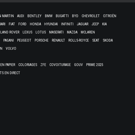
N MARTIN
AUDI
BENTLEY
BMW
BUGATTI
BYD
CHEVROLET
CITROËN
RARI
FIAT
FORD
HONDA
HYUNDAI
INFINITI
JAGUAR
JEEP
KIA
LAND ROVER
LEXUS
LOTUS
MASERATI
MAZDA
MCLAREN
PAGANI
PEUGEOT
PORSCHE
RENAULT
ROLLS-ROYCE
SEAT
SKODA
EN
VOLVO
EN PAPIER
COLORIAGES
ZFE
COVOITURAGE
GOUV
PRIME 2025
TS EN DIRECT