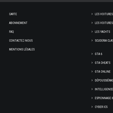
CARTE
LES VOITURES
ABONNEMENT
LES VOITURES
FAQ
LES YACHTS
CONTACTEZ-NOUS
SCUDERIA CLA
MENTIONS LÉGALES
GTA 6
GTA CHEATS
GTA ONLINE
DÉPOUSSIÉRA
INTELLIGENC
ESPIONNAGE I
CYBER ICS