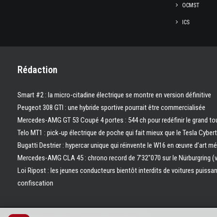
OCMST
ICS
Rédaction
Smart #2 : la micro-citadine électrique se montre en version définitive
Peugeot 308 GTI : une hybride sportive pourrait être commercialisée
Mercedes-AMG GT 53 Coupé 4 portes : 544 ch pour redéfinir le grand to
Telo MT1 : pick‑up électrique de poche qui fait mieux que le Tesla Cyber
Bugatti Destrier : hypercar unique qui réinvente le W16 en œuvre d’art m
Mercedes-AMG CLA 45 : chrono record de 7’32″070 sur le Nürburgring (
Loi Ripost : les jeunes conducteurs bientôt interdits de voitures puissa
confiscation