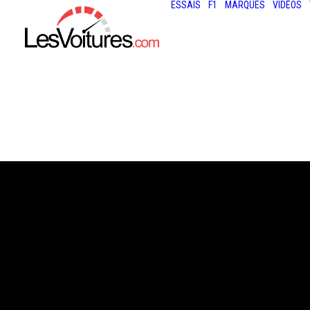
ESSAIS
F1
MARQUES
VIDÉOS
6 août 2014
MCLAREN P1 MS