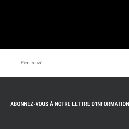
L’OR POUR UN
EXEMPLAIRE UN
L’HYPERCAR !
Rien trouvé.
ABONNEZ-VOUS À NOTRE LETTRE D'INFORMATIO