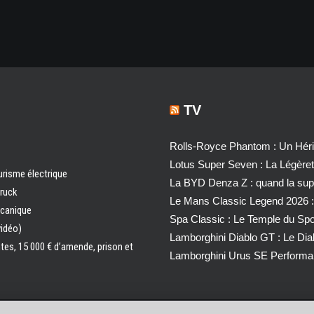
TV
Rolls-Royce Phantom : Un Héri
Lotus Super Seven : La Légère
urisme électrique
La BYD Denza Z : quand la super
truck
Le Mans Classic Legend 2026 :
écanique
Spa Classic : Le Temple du Sp
vidéo)
Lamborghini Diablo GT : Le Di
ntes, 15 000 € d’amende, prison et
Lamborghini Urus SE Performa