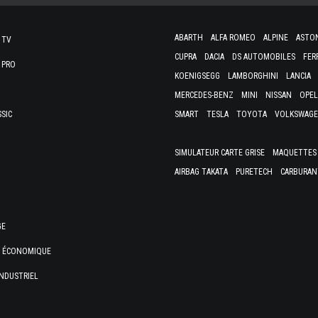
ABARTH
ALFA ROMEO
ALPINE
ASTO
 TV
CUPRA
DACIA
DS AUTOMOBILES
FER
 PRO
KOENIGSEGG
LAMBORGHINI
LANCIA
MERCEDES-BENZ
MINI
NISSAN
OPEL
SSIC
SMART
TESLA
TOYOTA
VOLKSWAG
SIMULATEUR CARTE GRISE
MAQUETTES 
AIRBAG TAKATA
PURETECH
CARBURAN
GE
E ÉCONOMIQUE
NDUSTRIEL