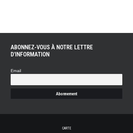
La nouvelle bête de course allemande sera présentée à
Genève et voici, d'ores et déjà, tout ce qu'il faut voir et
savoir sur la Mercedes-AMG GT3.
ABONNEZ-VOUS À NOTRE LETTRE
D'INFORMATION
Email
CARTE