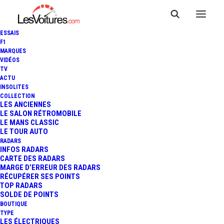
ESSAIS
F1
MARQUES
VIDÉOS
TV
ACTU
INSOLITES
COLLECTION
LES ANCIENNES
LE SALON RÉTROMOBILE
LE MANS CLASSIC
LE TOUR AUTO
RADARS
INFOS RADARS
CARTE DES RADARS
MARGE D’ERREUR DES RADARS
RÉCUPÉRER SES POINTS
TOP RADARS
15 janvier 2018
SOLDE DE POINTS
BOUTIQUE
24 HEURES DE DUBAI :
TYPE
LES ÉLECTRIQUES