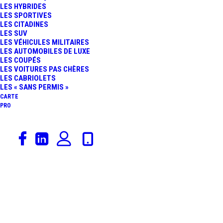
LES HYBRIDES
VICTOIRE MERCEDES,
LES SPORTIVES
LES CITADINES
LES SUV
L’ALBUM PHOTO
LES VÉHICULES MILITAIRES
LES AUTOMOBILES DE LUXE
LES COUPÉS
LESVOITURES.COM
LES VOITURES PAS CHÈRES
LES CABRIOLETS
LES « SANS PERMIS »
CARTE
PRO
29 juillet 2016
Sport Auto
,
Blancpain Endurance Series
,
GT3
,
Rédaction
24 Heures De Spa
24 HEURES DE SPA :
SUPRÉMATIE DES