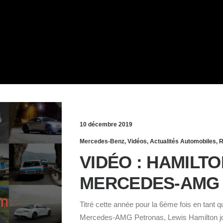
 LEWIS
10 décembre 2019
Mercedes-Benz
,
Vidéos
,
Actualités Automobiles
,
R
VIDÉO : HAMILT
MERCEDES-AMG 
Titré cette année pour la 6ème fois en tant
Mercedes-AMG Petronas, Lewis Hamilton jo