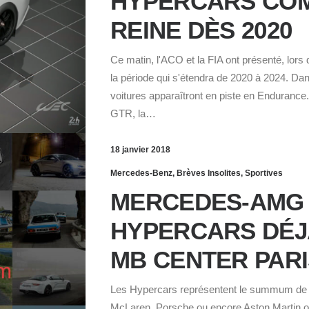
HYPERCARS CO
REINE DÈS 2020
Ce matin, l'ACO et la FIA ont présenté, lors 
la période qui s'étendra de 2020 à 2024. Dan
voitures apparaîtront en piste en Endurance
GTR, la…
18 janvier 2018
Mercedes-Benz
,
Brèves Insolites
,
Sportives
MERCEDES-AMG 
HYPERCARS DÉJ
MB CENTER PARI
Les Hypercars représentent le summum de 
McLaren, Porsche ou encore Aston Martin on