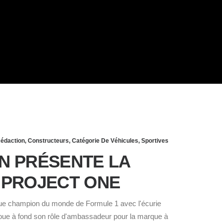
édaction
,
Constructeurs
,
Catégorie De Véhicules
,
Sportives
ON PRÉSENTE LA
PROJECT ONE
 que champion du monde de Formule 1 avec l'écurie
ue à fond son rôle d'ambassadeur pour la marque à