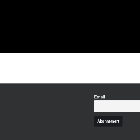
EST NÉE
QUE
Email
N