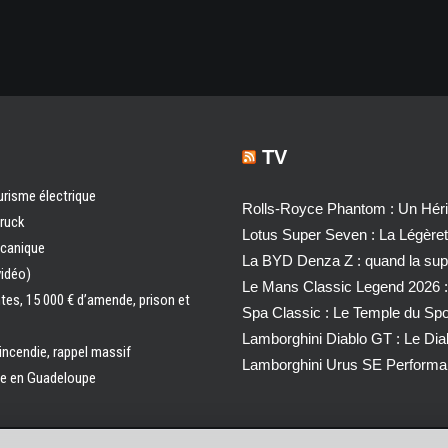
TV
urisme électrique
Rolls-Royce Phantom : Un Héri
truck
Lotus Super Seven : La Légère
écanique
La BYD Denza Z : quand la super
vidéo)
Le Mans Classic Legend 2026 :
ntes, 15 000 € d’amende, prison et
Spa Classic : Le Temple du Sp
Lamborghini Diablo GT : Le Di
 incendie, rappel massif
Lamborghini Urus SE Performa
ale en Guadeloupe