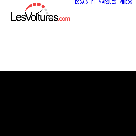
ESSAIS
F1
MARQUES
VIDÉOS
12 janvier 2015
FORD GT : UNE