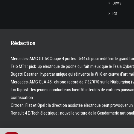
OCMST
ICS
Rédaction
Mercedes-AMG GT 53 Coupé 4 portes : 544 ch pour redéfinir le grand to
Telo MT1 : pick‑up électrique de poche qui fait mieux que le Tesla Cyber
Bugatti Destrier : hypercar unique qui réinvente le W16 en œuvre d’art m
Mercedes-AMG CLA 45 : chrono record de 7’32″070 sur le Nürburgring (
Loi Ripost : les jeunes conducteurs bientôt interdits de voitures puissa
confiscation
Citroën, Fiat et Opel : la direction assistée électrique peut provoquer un
Renault 4 E-Tech électrique : nouvelle voiture de la Gendarmerie nation