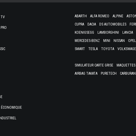
ABARTH
ALFA ROMEO
ALPINE
ASTO
 TV
CUPRA
DACIA
DS AUTOMOBILES
FER
 PRO
KOENIGSEGG
LAMBORGHINI
LANCIA
MERCEDES-BENZ
MINI
NISSAN
OPEL
SSIC
SMART
TESLA
TOYOTA
VOLKSWAG
SIMULATEUR CARTE GRISE
MAQUETTES 
AIRBAG TAKATA
PURETECH
CARBURAN
GE
E ÉCONOMIQUE
NDUSTRIEL