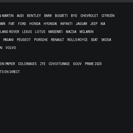
N MARTIN
AUDI
BENTLEY
BMW
BUGATTI
BYD
CHEVROLET
CITROËN
RARI
FIAT
FORD
HONDA
HYUNDAI
INFINITI
JAGUAR
JEEP
KIA
LAND ROVER
LEXUS
LOTUS
MASERATI
MAZDA
MCLAREN
PAGANI
PEUGEOT
PORSCHE
RENAULT
ROLLS-ROYCE
SEAT
SKODA
EN
VOLVO
EN PAPIER
COLORIAGES
ZFE
COVOITURAGE
GOUV
PRIME 2025
TS EN DIRECT