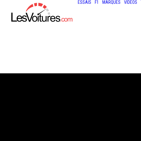
ESSAIS
F1
MARQUES
VIDÉOS
21 août 2013
AUDI A8 : LE VA
ADMIRABLE EST