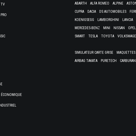
ABARTH
ALFA ROMEO
ALPINE
ASTO
 TV
CUPRA
DACIA
DS AUTOMOBILES
FER
 PRO
KOENIGSEGG
LAMBORGHINI
LANCIA
MERCEDES-BENZ
MINI
NISSAN
OPEL
SSIC
SMART
TESLA
TOYOTA
VOLKSWAG
SIMULATEUR CARTE GRISE
MAQUETTES 
AIRBAG TAKATA
PURETECH
CARBURAN
GE
E ÉCONOMIQUE
NDUSTRIEL