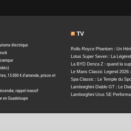
TV
urisme électrique
Rolls-Royce Phantom : Un Héri
truck
Lotus Super Seven : La Légère
écanique
La BYD Denza Z : quand la super
vidéo)
Le Mans Classic Legend 2026 :
ntes, 15 000 € d’amende, prison et
Spa Classic : Le Temple du Sp
Lamborghini Diablo GT : Le Di
 incendie, rappel massif
Lamborghini Urus SE Performa
ale en Guadeloupe