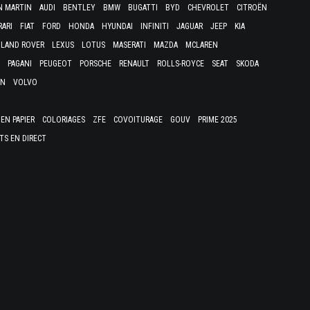
N MARTIN
AUDI
BENTLEY
BMW
BUGATTI
BYD
CHEVROLET
CITROËN
RARI
FIAT
FORD
HONDA
HYUNDAI
INFINITI
JAGUAR
JEEP
KIA
LAND ROVER
LEXUS
LOTUS
MASERATI
MAZDA
MCLAREN
PAGANI
PEUGEOT
PORSCHE
RENAULT
ROLLS-ROYCE
SEAT
SKODA
EN
VOLVO
EN PAPIER
COLORIAGES
ZFE
COVOITURAGE
GOUV
PRIME 2025
TS EN DIRECT