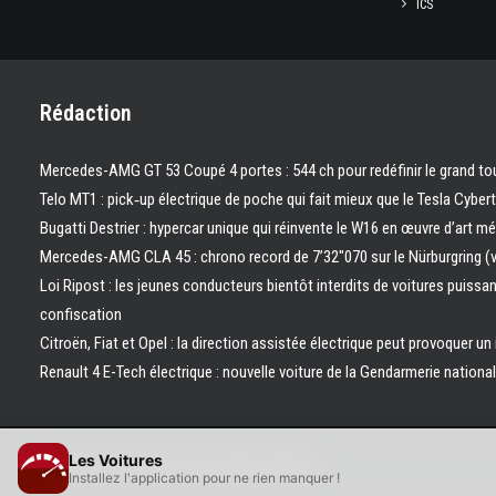
ICS
Rédaction
Mercedes-AMG GT 53 Coupé 4 portes : 544 ch pour redéfinir le grand to
Telo MT1 : pick‑up électrique de poche qui fait mieux que le Tesla Cyber
Bugatti Destrier : hypercar unique qui réinvente le W16 en œuvre d’art m
Mercedes-AMG CLA 45 : chrono record de 7’32″070 sur le Nürburgring (
Loi Ripost : les jeunes conducteurs bientôt interdits de voitures puissa
confiscation
Citroën, Fiat et Opel : la direction assistée électrique peut provoquer un
Renault 4 E-Tech électrique : nouvelle voiture de la Gendarmerie nation
Les Voitures
© 2026 Les Voitures. | Tous droits réservés.
Installez l'application pour ne rien manquer !