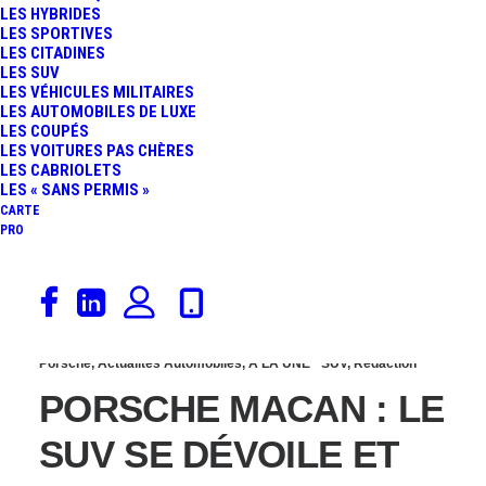
LES HYBRIDES
SUV BY PORSCHE TANT
LES SPORTIVES
LES CITADINES
LES SUV
ATTENDU EST LANCÉ !
LES VÉHICULES MILITAIRES
LES AUTOMOBILES DE LUXE
LES COUPÉS
LES VOITURES PAS CHÈRES
LES CABRIOLETS
LES « SANS PERMIS »
CARTE
PRO
17 octobre 2013
Porsche
,
Actualités Automobiles
,
À LA UNE
SUV
,
Rédaction
PORSCHE MACAN : LE
SUV SE DÉVOILE ET