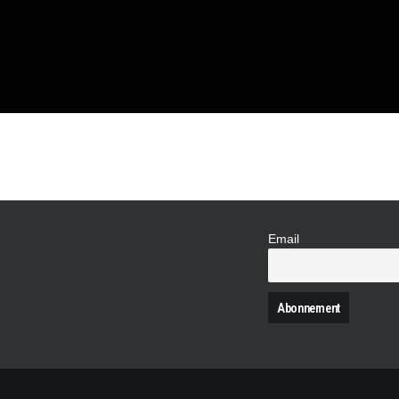
 !
Email
N