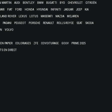
N MARTIN
AUDI
BENTLEY
BMW
BUGATTI
BYD
CHEVROLET
CITROËN
RARI
FIAT
FORD
HONDA
HYUNDAI
INFINITI
JAGUAR
JEEP
KIA
LAND ROVER
LEXUS
LOTUS
MASERATI
MAZDA
MCLAREN
PAGANI
PEUGEOT
PORSCHE
RENAULT
ROLLS-ROYCE
SEAT
SKODA
EN
VOLVO
EN PAPIER
COLORIAGES
ZFE
COVOITURAGE
GOUV
PRIME 2025
TS EN DIRECT