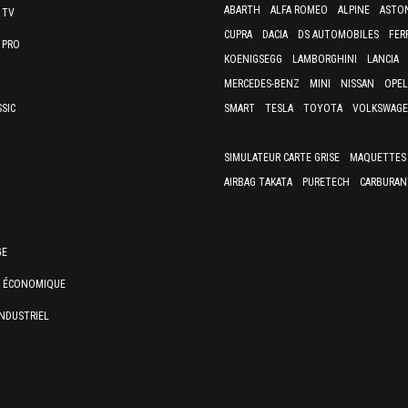
ABARTH
ALFA ROMEO
ALPINE
ASTO
 TV
CUPRA
DACIA
DS AUTOMOBILES
FER
 PRO
KOENIGSEGG
LAMBORGHINI
LANCIA
MERCEDES-BENZ
MINI
NISSAN
OPEL
SSIC
SMART
TESLA
TOYOTA
VOLKSWAG
SIMULATEUR CARTE GRISE
MAQUETTES 
AIRBAG TAKATA
PURETECH
CARBURAN
GE
E ÉCONOMIQUE
NDUSTRIEL