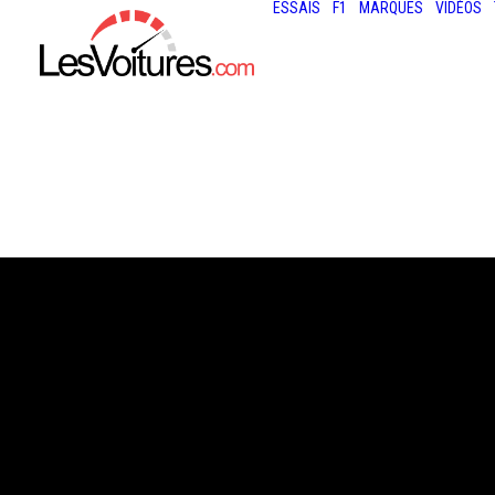
ESSAIS
F1
MARQUES
VIDÉOS
28 mai 2015
24 HEURES DU M
G24 STUDIO IMA