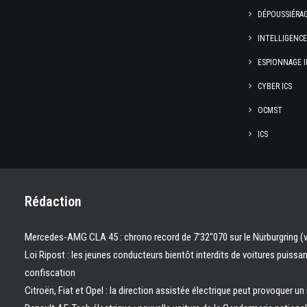
DÉPOUSSIÉRA
INTELLIGENC
ESPIONNAGE I
CYBER ICS
OCMST
ICS
Rédaction
Mercedes-AMG CLA 45 : chrono record de 7’32″070 sur le Nürburgring (
Loi Ripost : les jeunes conducteurs bientôt interdits de voitures puissa
confiscation
Citroën, Fiat et Opel : la direction assistée électrique peut provoquer un