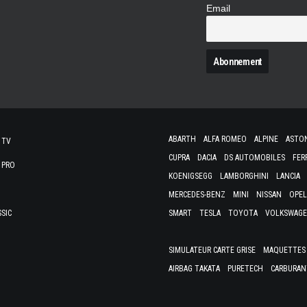
Email
N
ABARTH
ALFA ROMEO
ALPINE
ASTO
 TV
CUPRA
DACIA
DS AUTOMOBILES
FER
 PRO
KOENIGSEGG
LAMBORGHINI
LANCIA
MERCEDES-BENZ
MINI
NISSAN
OPEL
SSIC
SMART
TESLA
TOYOTA
VOLKSWAG
SIMULATEUR CARTE GRISE
MAQUETTES 
AIRBAG TAKATA
PURETECH
CARBURAN