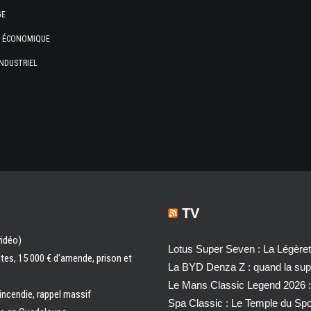
GE
E ÉCONOMIQUE
NDUSTRIEL
TV
vidéo)
Lotus Super Seven : La Légère
ntes, 15 000 € d’amende, prison et
La BYD Denza Z : quand la super
Le Mans Classic Legend 2026 :
 incendie, rappel massif
Spa Classic : Le Temple du Sp