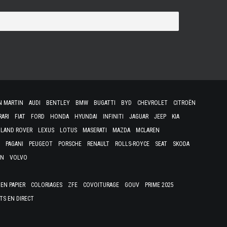
N MARTIN
AUDI
BENTLEY
BMW
BUGATTI
BYD
CHEVROLET
CITROËN
RARI
FIAT
FORD
HONDA
HYUNDAI
INFINITI
JAGUAR
JEEP
KIA
LAND ROVER
LEXUS
LOTUS
MASERATI
MAZDA
MCLAREN
PAGANI
PEUGEOT
PORSCHE
RENAULT
ROLLS-ROYCE
SEAT
SKODA
EN
VOLVO
EN PAPIER
COLORIAGES
ZFE
COVOITURAGE
GOUV
PRIME 2025
TS EN DIRECT