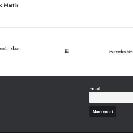
c Martin
assé, l’album
Mercedes-AMG 
Email
N