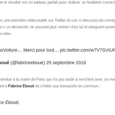
t le résultat est un tableau parfait pour réaliser un feuilleton comico
une première vidéo publié sur Twitter (à voir ci-dessous) du comiq
e » ce dimanche, ne pouvant plus rentrer chez lui et attaquant ouve
e idée.
sVoiture
… Merci pour tout…
pic.twitter.com/w7V7SVIU
boué
(@fabriceeboue)
25 septembre 2016
endue à la maire de Paris qui n’a pas tardé à renchérir avec un me
ant à
Fabrice Eboué
de s’initier aux transports en commun :
ce Éboué,