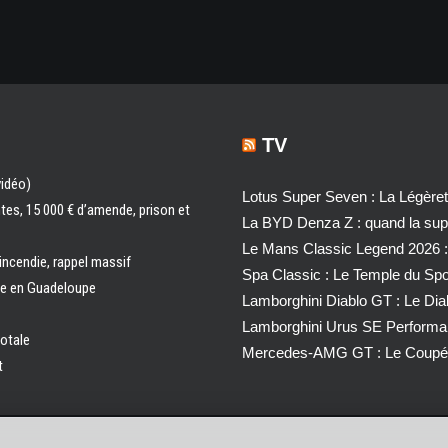
TV
vidéo)
Lotus Super Seven : La Légère
ntes, 15 000 € d’amende, prison et
La BYD Denza Z : quand la super
Le Mans Classic Legend 2026 :
 incendie, rappel massif
Spa Classic : Le Temple du Sp
ale en Guadeloupe
Lamborghini Diablo GT : Le Di
Lamborghini Urus SE Performa
totale
Mercedes-AMG GT : Le Coupé 
t