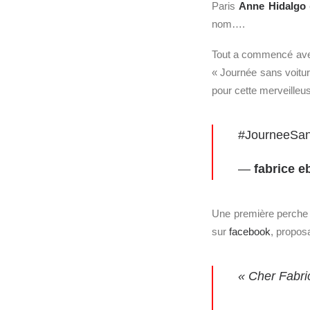
Paris
Anne Hidalgo
e
nom….
Tout a commencé avec 
« Journée sans voitur
pour cette merveilleus
#JourneeSan
—
fabrice e
Une première perche t
sur
facebook
, propos
« Cher Fabri