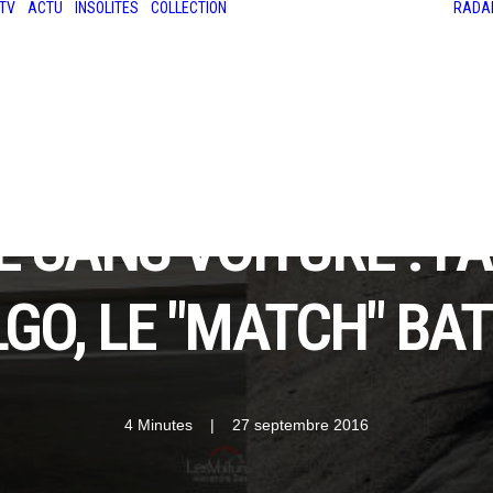
TV
ACTU
INSOLITES
COLLECTION
RADA
LES ANCIENNES
LE SALON RÉTROMOBILE
LE MANS CLASSIC
LE TOUR AUTO
E SANS VOITURE : F
GO, LE "MATCH" BAT 
4 Minutes
|
27 septembre 2016