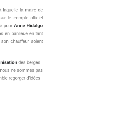
à laquelle la maire de
ur le compte officiel
cé pour
Anne Hidalgo
es en banlieue en tant
son chauffeur soient
nisation
des berges
é, nous ne sommes pas
ble regorger d’idées