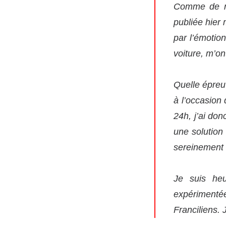
Comme de nom
publiée hier
par l’émotio
voiture, m’on
Quelle épreuv
à l’occasion 
24h, j’ai don
une solution
sereinement v
Je suis he
expérimenté
Franciliens. 