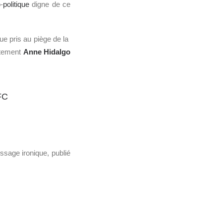
-
politique
digne de ce
ue pris au piège de la
rtement
Anne Hidalgo
FC
ssage ironique, publié