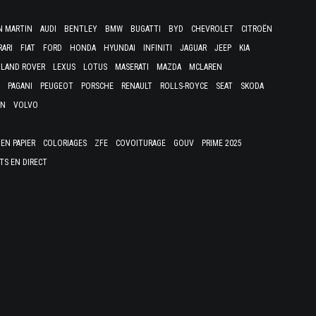
N MARTIN
AUDI
BENTLEY
BMW
BUGATTI
BYD
CHEVROLET
CITROËN
RARI
FIAT
FORD
HONDA
HYUNDAI
INFINITI
JAGUAR
JEEP
KIA
LAND ROVER
LEXUS
LOTUS
MASERATI
MAZDA
MCLAREN
PAGANI
PEUGEOT
PORSCHE
RENAULT
ROLLS-ROYCE
SEAT
SKODA
EN
VOLVO
EN PAPIER
COLORIAGES
ZFE
COVOITURAGE
GOUV
PRIME 2025
TS EN DIRECT