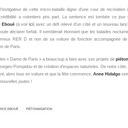
l’instigateur de cette micro-bataille digne d’une cour de récréation 
rédibilité a volontiers pris part. La sentence est tombée ce jour s
e Eboué
(à voir
ici
) avec un défi relevé d’un côté et un nouveau lan
doute déclarer forfait. Il semblerait étonnant que les balades nocturn
meux RER D et non de sa voiture de fonction accompagnée de 
re de Paris.
tre « Dame de Paris » a beaucoup à faire avec ses projets de
piéton
Georges-Pompidou et de création d’espaces naturistes. De notre côt
ant, alors tous en voiture et que la fête commence,
Anne Hidalgo
sem
nouvelles joutes !
RICE EBOUÉ
PIÉTONNISATION