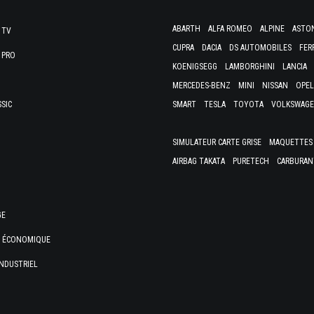
ABARTH
ALFA ROMEO
ALPINE
ASTO
 TV
CUPRA
DACIA
DS AUTOMOBILES
FER
 PRO
KOENIGSEGG
LAMBORGHINI
LANCIA
MERCEDES-BENZ
MINI
NISSAN
OPEL
SSIC
SMART
TESLA
TOYOTA
VOLKSWAG
SIMULATEUR CARTE GRISE
MAQUETTES 
AIRBAG TAKATA
PURETECH
CARBURAN
GE
E ÉCONOMIQUE
NDUSTRIEL