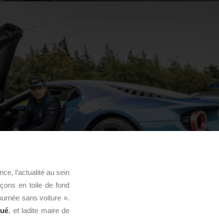
e, l’actualité au sein
açons en toile de fond
Journée sans voiture ».
oué
, et ladite maire de