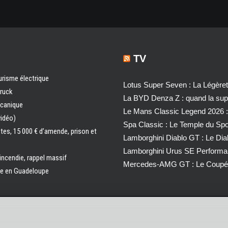
TV
urisme électrique
Lotus Super Seven : La Légère
truck
La BYD Denza Z : quand la super
écanique
Le Mans Classic Legend 2026 :
vidéo)
Spa Classic : Le Temple du Sp
ntes, 15 000 € d’amende, prison et
Lamborghini Diablo GT : Le Di
Lamborghini Urus SE Performa
 incendie, rappel massif
Mercedes-AMG GT : Le Coupé 
ale en Guadeloupe