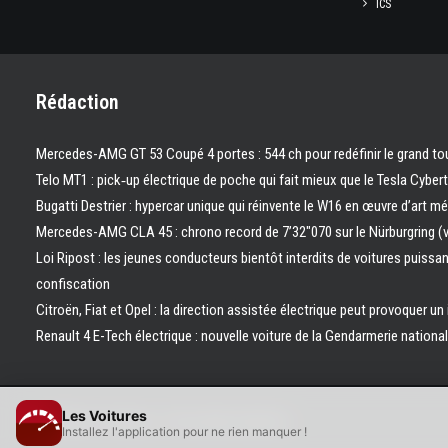
ICS
Rédaction
Mercedes-AMG GT 53 Coupé 4 portes : 544 ch pour redéfinir le grand to
Telo MT1 : pick‑up électrique de poche qui fait mieux que le Tesla Cyber
Bugatti Destrier : hypercar unique qui réinvente le W16 en œuvre d’art m
Mercedes-AMG CLA 45 : chrono record de 7’32″070 sur le Nürburgring (
Loi Ripost : les jeunes conducteurs bientôt interdits de voitures puissa
confiscation
Citroën, Fiat et Opel : la direction assistée électrique peut provoquer un
Renault 4 E-Tech électrique : nouvelle voiture de la Gendarmerie nation
Les Voitures
© 2026 Les Voitures. | Tous droits réservés.
Installez l'application pour ne rien manquer !