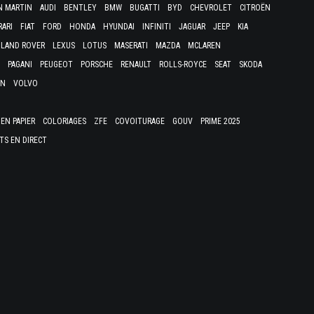
N MARTIN
AUDI
BENTLEY
BMW
BUGATTI
BYD
CHEVROLET
CITROËN
RARI
FIAT
FORD
HONDA
HYUNDAI
INFINITI
JAGUAR
JEEP
KIA
LAND ROVER
LEXUS
LOTUS
MASERATI
MAZDA
MCLAREN
PAGANI
PEUGEOT
PORSCHE
RENAULT
ROLLS-ROYCE
SEAT
SKODA
EN
VOLVO
EN PAPIER
COLORIAGES
ZFE
COVOITURAGE
GOUV
PRIME 2025
TS EN DIRECT