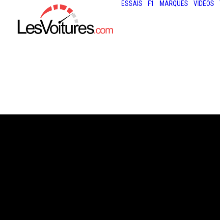
ESSAIS
F1
MARQUES
VIDÉOS
6 juin 2013
24 HEURES DU 
: LE PROGRAM