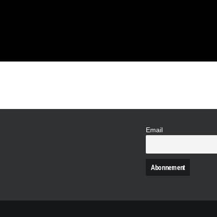
 90ÈME
Email
N