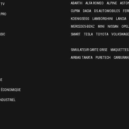
ABARTH
ALFA ROMEO
ALPINE
ASTO
 TV
CUPRA
DACIA
DS AUTOMOBILES
FER
 PRO
KOENIGSEGG
LAMBORGHINI
LANCIA
MERCEDES-BENZ
MINI
NISSAN
OPEL
SSIC
SMART
TESLA
TOYOTA
VOLKSWAG
SIMULATEUR CARTE GRISE
MAQUETTES 
AIRBAG TAKATA
PURETECH
CARBURAN
GE
E ÉCONOMIQUE
NDUSTRIEL