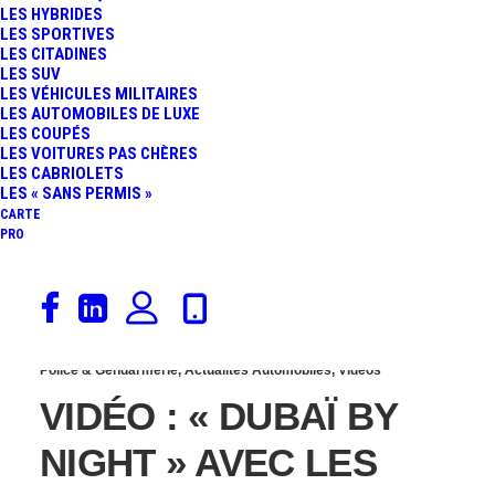
LES HYBRIDES
LA NOUVELLE
LES SPORTIVES
LES CITADINES
LES SUV
ACQUISITION DE LA
LES VÉHICULES MILITAIRES
LES AUTOMOBILES DE LUXE
LES COUPÉS
POLICE DE DUBAI !
LES VOITURES PAS CHÈRES
LES CABRIOLETS
LES « SANS PERMIS »
CARTE
PRO
11 février 2015
Police & Gendarmerie
,
Actualités Automobiles
,
Vidéos
VIDÉO : « DUBAÏ BY
NIGHT » AVEC LES