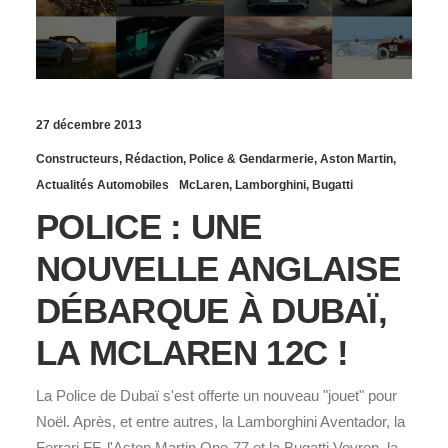
27 décembre 2013
Constructeurs
,
Rédaction
,
Police & Gendarmerie
,
Aston Martin
,
Actualités Automobiles
McLaren
,
Lamborghini
,
Bugatti
POLICE : UNE
NOUVELLE ANGLAISE
DÉBARQUE À DUBAÏ,
LA MCLAREN 12C !
La Police de Dubaï s'est offerte un nouveau "jouet" pour
Noël. Après, et entre autres, la Lamborghini Aventador, la
Ferrari FF, l'Aston Martin One-77 et la Bugatti Veyron, la