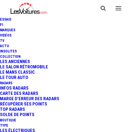
ESSAIS
F1
MARQUES
VIDÉOS
TV
ACTU
INSOLITES
COLLECTION
LES ANCIENNES
LE SALON RÉTROMOBILE
LE MANS CLASSIC
LE TOUR AUTO
RADARS
INFOS RADARS
CARTE DES RADARS
MARGE D’ERREUR DES RADARS
RÉCUPÉRER SES POINTS
TOP RADARS
13 novembre 2015
SOLDE DE POINTS
BOUTIQUE
PORSCHE 918 SPYDER :
TYPE
LES ÉLECTRIQUES