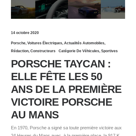
14 octobre 2020
Porsche
,
Voitures Électriques
,
Actualités Automobiles
,
Rédaction
,
Constructeurs
Catégorie De Véhicules
,
Sportives
PORSCHE TAYCAN :
ELLE FÊTE LES 50
ANS DE LA PREMIÈRE
VICTOIRE PORSCHE
AU MANS
En 1970, Porsche a signé sa toute première victoire aux
24 Heures du Mans avec, à la première place, la 917 K