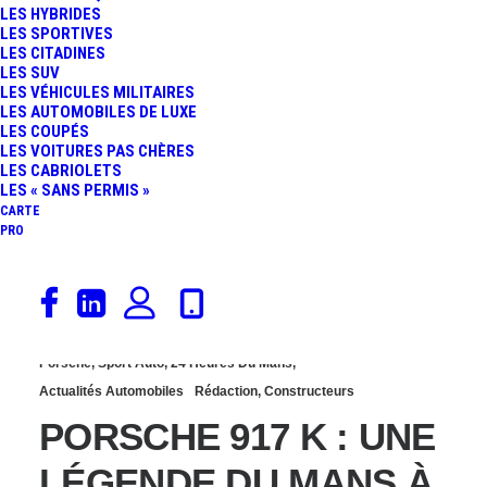
LES HYBRIDES
DERNIER PROTOTYPE
LES SPORTIVES
LES CITADINES
LES SUV
ENGAGÉ AUX 24
LES VÉHICULES MILITAIRES
LES AUTOMOBILES DE LUXE
LES COUPÉS
HEURES DU MANS EST À
LES VOITURES PAS CHÈRES
LES CABRIOLETS
VENDRE
LES « SANS PERMIS »
CARTE
PRO
5 juin 2021
Porsche
,
Sport Auto
,
24 Heures Du Mans
,
Actualités Automobiles
Rédaction
,
Constructeurs
PORSCHE 917 K : UNE
LÉGENDE DU MANS À