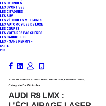
LES HYBRIDES
: GLOIRE AU V10
LES SPORTIVES
LES CITADINES
LES SUV
LES VÉHICULES MILITAIRES
LES AUTOMOBILES DE LUXE
LES COUPÉS
LES VOITURES PAS CHÈRES
LES CABRIOLETS
LES « SANS PERMIS »
CARTE
PRO
10 mai 2014
Audi
,
Actualités Automobiles
,
Rédaction
,
Constructeurs
,
Catégorie De Véhicules
AUDI R8 LMX :
L’ÉCLAIRAGE LASER