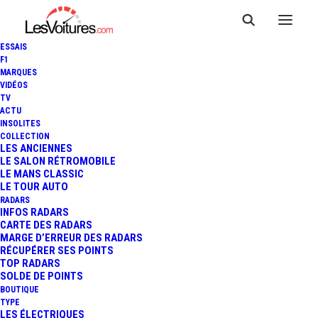
ESSAIS
F1
MARQUES
VIDÉOS
TV
ACTU
INSOLITES
COLLECTION
LES ANCIENNES
LE SALON RÉTROMOBILE
LE MANS CLASSIC
LE TOUR AUTO
RADARS
INFOS RADARS
CARTE DES RADARS
MARGE D’ERREUR DES RADARS
RÉCUPÉRER SES POINTS
TOP RADARS
28 février 2019
SOLDE DE POINTS
BOUTIQUE
AUDI R8 V10 DECENNIUM
TYPE
LES ÉLECTRIQUES