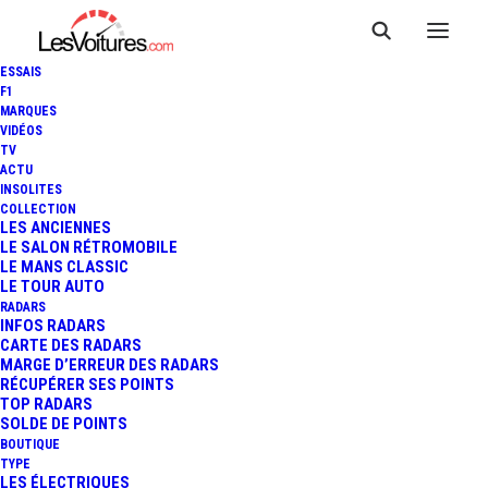
ESSAIS
F1
MARQUES
VIDÉOS
TV
ACTU
INSOLITES
COLLECTION
LES ANCIENNES
LE SALON RÉTROMOBILE
LE MANS CLASSIC
LE TOUR AUTO
RADARS
INFOS RADARS
CARTE DES RADARS
MARGE D’ERREUR DES RADARS
RÉCUPÉRER SES POINTS
TOP RADARS
1 août 2018
SOLDE DE POINTS
BOUTIQUE
MERCEDES-AMG G 65 :
TYPE
LES ÉLECTRIQUES