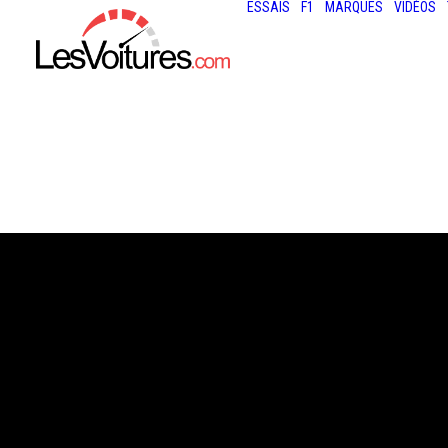
ESSAIS
F1
MARQUES
VIDÉOS
31 octobre 2013
CATHY DUBUISS
REGARD FÉMINI