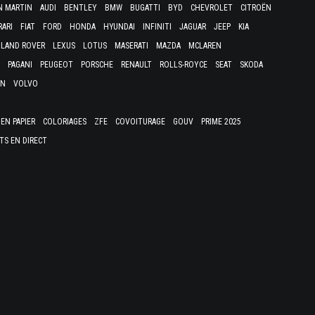
N MARTIN
AUDI
BENTLEY
BMW
BUGATTI
BYD
CHEVROLET
CITROËN
RARI
FIAT
FORD
HONDA
HYUNDAI
INFINITI
JAGUAR
JEEP
KIA
LAND ROVER
LEXUS
LOTUS
MASERATI
MAZDA
MCLAREN
PAGANI
PEUGEOT
PORSCHE
RENAULT
ROLLS-ROYCE
SEAT
SKODA
EN
VOLVO
EN PAPIER
COLORIAGES
ZFE
COVOITURAGE
GOUV
PRIME 2025
TS EN DIRECT