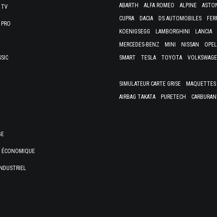
ABARTH
ALFA ROMEO
ALPINE
ASTO
 TV
CUPRA
DACIA
DS AUTOMOBILES
FER
 PRO
KOENIGSEGG
LAMBORGHINI
LANCIA
MERCEDES-BENZ
MINI
NISSAN
OPEL
SSIC
SMART
TESLA
TOYOTA
VOLKSWAG
SIMULATEUR CARTE GRISE
MAQUETTES 
AIRBAG TAKATA
PURETECH
CARBURAN
GE
E ÉCONOMIQUE
NDUSTRIEL