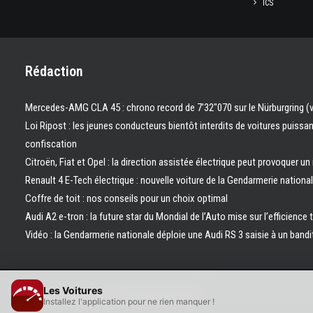
ICS
Rédaction
Mercedes-AMG CLA 45 : chrono record de 7’32″070 sur le Nürburgring (
Loi Ripost : les jeunes conducteurs bientôt interdits de voitures puissa
confiscation
Citroën, Fiat et Opel : la direction assistée électrique peut provoquer un
Renault 4 E-Tech électrique : nouvelle voiture de la Gendarmerie nation
Coffre de toit : nos conseils pour un choix optimal
Audi A2 e-tron : la future star du Mondial de l’Auto mise sur l’efficience 
Vidéo : la Gendarmerie nationale déploie une Audi RS 3 saisie à un bandi
Les Voitures
© 2026 Les Voitures. | Tous droits réservés.
Installez l'application pour ne rien manquer !