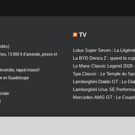
TV
vidéo)
Lotus Super Seven : La Légère
ntes, 15 000 € d’amende, prison et
La BYD Denza Z : quand la super
Le Mans Classic Legend 2026 :
 incendie, rappel massif
Spa Classic : Le Temple du Sp
ale en Guadeloupe
Lamborghini Diablo GT : Le Di
Lamborghini Urus SE Performa
totale
Mercedes-AMG GT : Le Coupé 
t