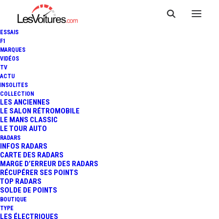
ESSAIS
F1
MARQUES
VIDÉOS
TV
ACTU
INSOLITES
COLLECTION
LES ANCIENNES
LE SALON RÉTROMOBILE
LE MANS CLASSIC
LE TOUR AUTO
RADARS
INFOS RADARS
CARTE DES RADARS
MARGE D’ERREUR DES RADARS
RÉCUPÉRER SES POINTS
TOP RADARS
31 juillet 2013
SOLDE DE POINTS
BOUTIQUE
24 HEURES DE SPA :
TYPE
LES ÉLECTRIQUES