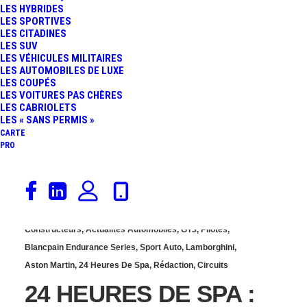
LES HYBRIDES
MERCEDES L’EMPORTE !
LES SPORTIVES
LES CITADINES
LES SUV
RETOUR SUR UNE
LES VÉHICULES MILITAIRES
LES AUTOMOBILES DE LUXE
LES COUPÉS
COURSE INTENSE ET
LES VOITURES PAS CHÈRES
LES CABRIOLETS
DIFFICILE…
LES « SANS PERMIS »
CARTE
PRO
26 juillet 2013
Constructeurs
,
Actualités Automobiles
,
GT3
,
Pilotes
,
Blancpain Endurance Series
,
Sport Auto
,
Lamborghini
,
Aston Martin
,
24 Heures De Spa
,
Rédaction
,
Circuits
24 HEURES DE SPA :