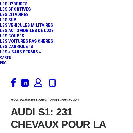
LES HYBRIDES
SHOOTING PHOTO
LES SPORTIVES
LES CITADINES
LES SUV
EXCLUSIF POUR LA
LES VÉHICULES MILITAIRES
LES AUTOMOBILES DE LUXE
LES COUPÉS
SULFUREUSE
LES VOITURES PAS CHÈRES
LES CABRIOLETS
BOMBINETTE !
LES « SANS PERMIS »
CARTE
PRO
13 février 2014
Audi
,
Actualités Automobiles
,
Rédaction
AUDI S1: 231
CHEVAUX POUR LA