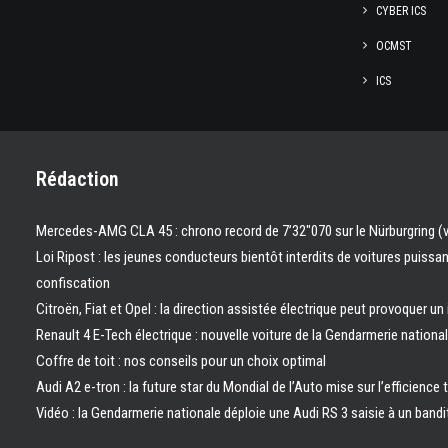
CYBER ICS
OCMST
ICS
Rédaction
Mercedes-AMG CLA 45 : chrono record de 7’32″070 sur le Nürburgring (
Loi Ripost : les jeunes conducteurs bientôt interdits de voitures puissa
confiscation
Citroën, Fiat et Opel : la direction assistée électrique peut provoquer un
Renault 4 E-Tech électrique : nouvelle voiture de la Gendarmerie nation
Coffre de toit : nos conseils pour un choix optimal
Audi A2 e-tron : la future star du Mondial de l’Auto mise sur l’efficience 
Vidéo : la Gendarmerie nationale déploie une Audi RS 3 saisie à un bandi