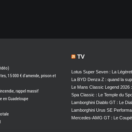
TV
vidéo)
Lotus Super Seven : La Légère
ntes, 15 000 € d’amende, prison et
La BYD Denza Z : quand la super
Le Mans Classic Legend 2026 :
 incendie, rappel massif
Spa Classic : Le Temple du Sp
ale en Guadeloupe
Lamborghini Diablo GT : Le Di
Lamborghini Urus SE Performa
totale
Mercedes-AMG GT : Le Coupé 
t