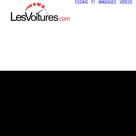
ESSAIS
F1
MARQUES
VIDÉOS
31 juillet 2013
24 HEURES DE S
MERCEDES L’EM