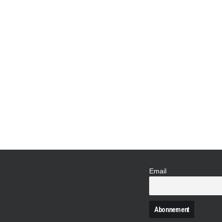
Blancpain Endurance Series
,
Sport Auto
24 HEURES DE S
HAUT EN COULEU
CAR » !
Les "Art Cars" sont toujours très attendues
chaque année aux 24 Heures de Spa une "Ar
pas une auto officielle, l'anglaise du team 
Email
N