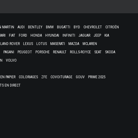
N MARTIN
AUDI
BENTLEY
BMW
BUGATTI
BYD
CHEVROLET
CITROËN
RARI
FIAT
FORD
HONDA
HYUNDAI
INFINITI
JAGUAR
JEEP
KIA
LAND ROVER
LEXUS
LOTUS
MASERATI
MAZDA
MCLAREN
PAGANI
PEUGEOT
PORSCHE
RENAULT
ROLLS-ROYCE
SEAT
SKODA
EN
VOLVO
EN PAPIER
COLORIAGES
ZFE
COVOITURAGE
GOUV
PRIME 2025
TS EN DIRECT