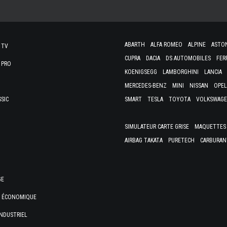
ABARTH
ALFA ROMEO
ALPINE
ASTO
 TV
CUPRA
DACIA
DS AUTOMOBILES
FER
 PRO
KOENIGSEGG
LAMBORGHINI
LANCIA
MERCEDES-BENZ
MINI
NISSAN
OPEL
SSIC
SMART
TESLA
TOYOTA
VOLKSWAG
SIMULATEUR CARTE GRISE
MAQUETTES 
AIRBAG TAKATA
PURETECH
CARBURAN
GE
E ÉCONOMIQUE
NDUSTRIEL