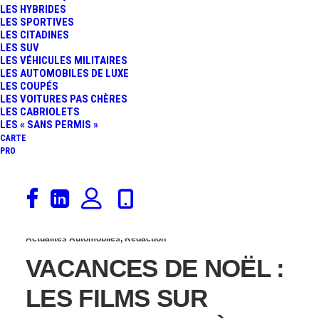
LES HYBRIDES
LES FILMS DE VOITURE
LES SPORTIVES
LES CITADINES
LES SUV
À VOIR ABSOLUMENT
LES VÉHICULES MILITAIRES
LES AUTOMOBILES DE LUXE
LES COUPÉS
LES VOITURES PAS CHÈRES
LES CABRIOLETS
LES « SANS PERMIS »
CARTE
PRO
23 décembre 2024
Actualités Automobiles
,
Rédaction
VACANCES DE NOËL :
LES FILMS SUR