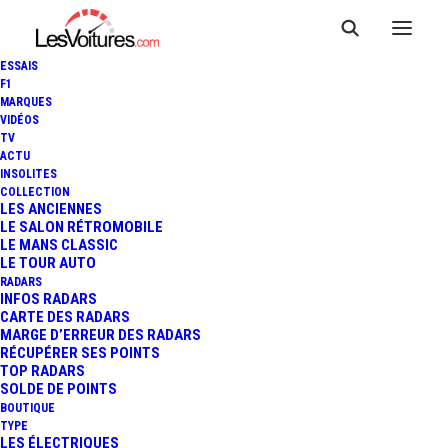
ESSAIS
F1
MARQUES
VIDÉOS
TV
CINÉMA : TOM CRUISE
ACTU
INSOLITES
INCARNERA CARROLL
COLLECTION
LES ANCIENNES
LE SALON RÉTROMOBILE
SHELBY DANS "GO LIKE HELL"
LE MANS CLASSIC
LE TOUR AUTO
!
RADARS
INFOS RADARS
CARTE DES RADARS
MARGE D’ERREUR DES RADARS
RÉCUPÉRER SES POINTS
1 Minutes
|
28 octobre 2013
TOP RADARS
SOLDE DE POINTS
BOUTIQUE
TYPE
LES ÉLECTRIQUES