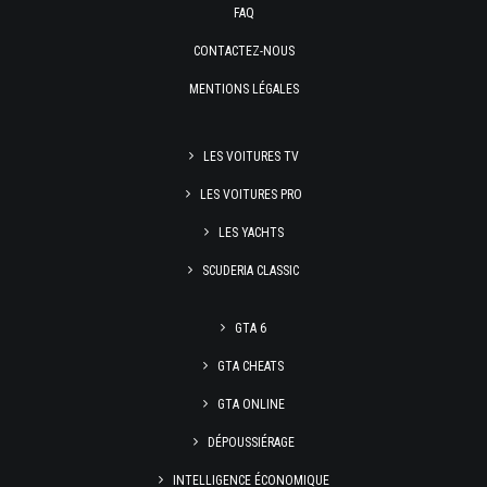
FAQ
CONTACTEZ-NOUS
MENTIONS LÉGALES
LES VOITURES TV
LES VOITURES PRO
LES YACHTS
SCUDERIA CLASSIC
GTA 6
GTA CHEATS
GTA ONLINE
DÉPOUSSIÉRAGE
INTELLIGENCE ÉCONOMIQUE