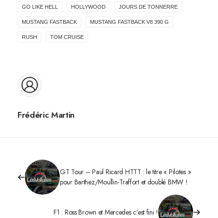
GO LIKE HELL
HOLLYWOOD
JOURS DE TONNERRE
MUSTANG FASTBACK
MUSTANG FASTBACK V8 390 G
RUSH
TOM CRUISE
Frédéric Martin
GT Tour – Paul Ricard HTTT : le titre « Pilotes »
pour Barthez/Moullin-Traffort et doublé BMW !
F1 : Ross Brown et Mercedes c’est fini !