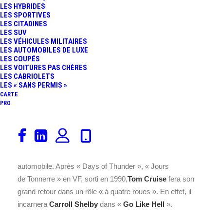
LES HYBRIDES
FR
LES SPORTIVES
LES CITADINES
LES SUV
LES VÉHICULES MILITAIRES
LES AUTOMOBILES DE LUXE
LES COUPÉS
LES VOITURES PAS CHÈRES
LES CABRIOLETS
LES « SANS PERMIS »
CARTE
PRO
Le succès de
Rush
, actuellement dans les salles
obscures, ne fait plus aucun doute ! Ainsi les studios
d’
Hollywood
ont décidé de « surfer » sur cette vague
automobile. Après « Days of Thunder », « Jours
de Tonnerre » en VF, sorti en 1990,
Tom Cruise
fera son
grand retour dans un rôle « à quatre roues ». En effet, il
incarnera
Carroll Shelby
dans «
Go Like Hell
».