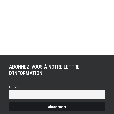
66 ! Voici le nombre de GT3 qui affronteront ce weekend
le toboggan belge. Les 24 Heures de Spa sont est en effet
exclusivement dédiées aux GT3. Le départ de la course
sera donné ce samedi 27 juillet 16H30 ! Apothéose de la
saison de la Blancpain Endurance Series, les "Total 24
Hours of Spa 2013" s'annoncent déjà…
ABONNEZ-VOUS À NOTRE LETTRE
D'INFORMATION
Email