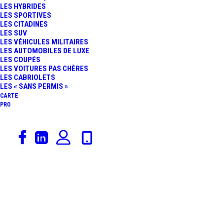
LES HYBRIDES
MERCEDES L’EMPORTE !
LES SPORTIVES
LES CITADINES
LES SUV
RETOUR SUR UNE
LES VÉHICULES MILITAIRES
LES AUTOMOBILES DE LUXE
LES COUPÉS
COURSE INTENSE ET
LES VOITURES PAS CHÈRES
LES CABRIOLETS
DIFFICILE…
LES « SANS PERMIS »
CARTE
PRO
26 juillet 2013
Constructeurs
,
Actualités Automobiles
,
GT3
,
Pilotes
,
Blancpain Endurance Series
,
Sport Auto
,
Lamborghini
,
Aston Martin
,
24 Heures De Spa
,
Rédaction
,
Circuits
24 HEURES DE SPA :