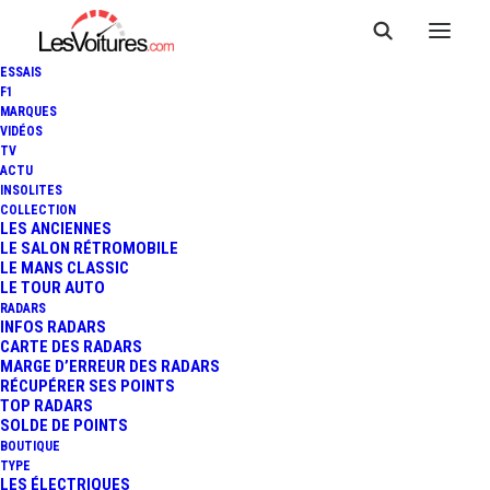
ESSAIS
F1
MARQUES
VIDÉOS
TV
ACTU
INSOLITES
COLLECTION
LES ANCIENNES
LE SALON RÉTROMOBILE
LE MANS CLASSIC
LE TOUR AUTO
RADARS
INFOS RADARS
CARTE DES RADARS
MARGE D’ERREUR DES RADARS
RÉCUPÉRER SES POINTS
TOP RADARS
31 juillet 2013
SOLDE DE POINTS
BOUTIQUE
24 HEURES DE SPA :
TYPE
LES ÉLECTRIQUES