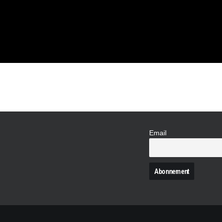
S
ORTIVE)
Email
N