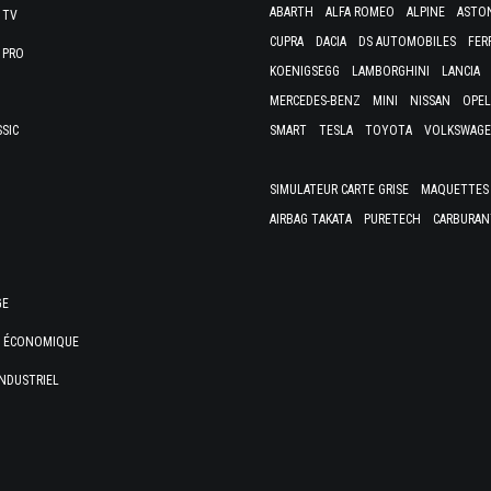
ABARTH
ALFA ROMEO
ALPINE
ASTO
 TV
CUPRA
DACIA
DS AUTOMOBILES
FER
 PRO
KOENIGSEGG
LAMBORGHINI
LANCIA
MERCEDES-BENZ
MINI
NISSAN
OPEL
SSIC
SMART
TESLA
TOYOTA
VOLKSWAG
SIMULATEUR CARTE GRISE
MAQUETTES 
AIRBAG TAKATA
PURETECH
CARBURAN
GE
E ÉCONOMIQUE
NDUSTRIEL