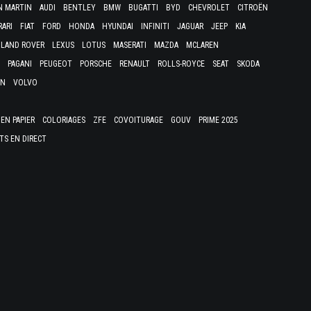
N MARTIN
AUDI
BENTLEY
BMW
BUGATTI
BYD
CHEVROLET
CITROËN
RARI
FIAT
FORD
HONDA
HYUNDAI
INFINITI
JAGUAR
JEEP
KIA
LAND ROVER
LEXUS
LOTUS
MASERATI
MAZDA
MCLAREN
PAGANI
PEUGEOT
PORSCHE
RENAULT
ROLLS-ROYCE
SEAT
SKODA
EN
VOLVO
EN PAPIER
COLORIAGES
ZFE
COVOITURAGE
GOUV
PRIME 2025
TS EN DIRECT