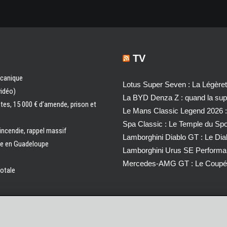
TV
écanique
Lotus Super Seven : La Légère
vidéo)
La BYD Denza Z : quand la super
ntes, 15 000 € d’amende, prison et
Le Mans Classic Legend 2026 :
Spa Classic : Le Temple du Sp
 incendie, rappel massif
Lamborghini Diablo GT : Le Di
ale en Guadeloupe
Lamborghini Urus SE Performa
Mercedes-AMG GT : Le Coupé 
totale