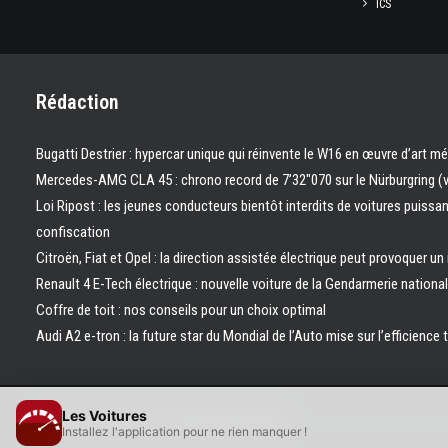
ICS
Rédaction
Bugatti Destrier : hypercar unique qui réinvente le W16 en œuvre d’art m
Mercedes-AMG CLA 45 : chrono record de 7’32″070 sur le Nürburgring (
Loi Ripost : les jeunes conducteurs bientôt interdits de voitures puissa
confiscation
Citroën, Fiat et Opel : la direction assistée électrique peut provoquer un
Renault 4 E-Tech électrique : nouvelle voiture de la Gendarmerie nation
Coffre de toit : nos conseils pour un choix optimal
Audi A2 e-tron : la future star du Mondial de l’Auto mise sur l’efficience 
Les Voitures
© 2026 Les Voitures. | Tous droits réservés.
Installez l'application pour ne rien manquer !