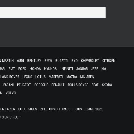
N MARTIN
AUDI
BENTLEY
BMW
BUGATTI
BYD
CHEVROLET
CITROËN
RARI
FIAT
FORD
HONDA
HYUNDAI
INFINITI
JAGUAR
JEEP
KIA
LAND ROVER
LEXUS
LOTUS
MASERATI
MAZDA
MCLAREN
PAGANI
PEUGEOT
PORSCHE
RENAULT
ROLLS-ROYCE
SEAT
SKODA
EN
VOLVO
EN PAPIER
COLORIAGES
ZFE
COVOITURAGE
GOUV
PRIME 2025
TS EN DIRECT