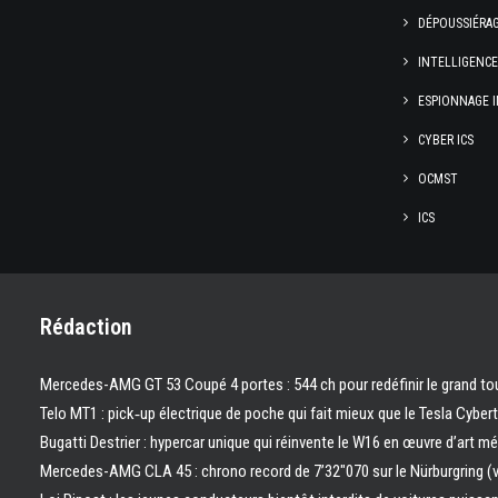
DÉPOUSSIÉRA
INTELLIGENC
ESPIONNAGE I
CYBER ICS
OCMST
ICS
Rédaction
Mercedes-AMG GT 53 Coupé 4 portes : 544 ch pour redéfinir le grand to
Telo MT1 : pick‑up électrique de poche qui fait mieux que le Tesla Cyber
Bugatti Destrier : hypercar unique qui réinvente le W16 en œuvre d’art m
Mercedes-AMG CLA 45 : chrono record de 7’32″070 sur le Nürburgring (