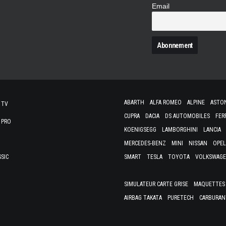
Email
N
ABARTH
ALFA ROMEO
ALPINE
ASTO
 TV
CUPRA
DACIA
DS AUTOMOBILES
FER
 PRO
KOENIGSEGG
LAMBORGHINI
LANCIA
MERCEDES-BENZ
MINI
NISSAN
OPEL
SSIC
SMART
TESLA
TOYOTA
VOLKSWAG
SIMULATEUR CARTE GRISE
MAQUETTES 
AIRBAG TAKATA
PURETECH
CARBURAN