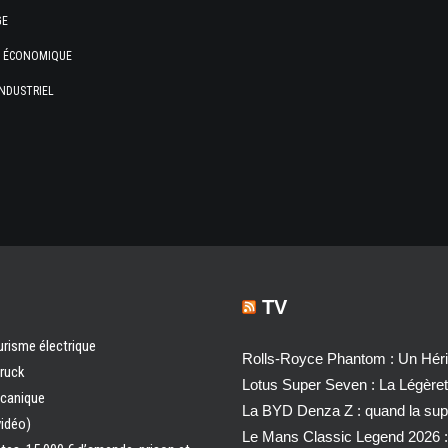
GE
E ÉCONOMIQUE
NDUSTRIEL
TV
urisme électrique
Rolls-Royce Phantom : Un Héri
truck
Lotus Super Seven : La Légère
écanique
La BYD Denza Z : quand la super
vidéo)
Le Mans Classic Legend 2026 :