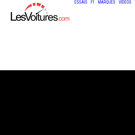
ESSAIS
F1
MARQUES
VIDÉOS
31 juillet 2013
24 HEURES DE S
MERCEDES L’EM