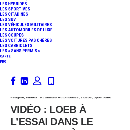
LES HYBRIDES
T16 PIKES PEAK LORS
LES SPORTIVES
LES CITADINES
LES SUV
DE SES PREMIERS
LES VÉHICULES MILITAIRES
LES AUTOMOBILES DE LUXE
LES COUPÉS
ESSAIS !
LES VOITURES PAS CHÈRES
LES CABRIOLETS
LES « SANS PERMIS »
CARTE
PRO
9 juin 2013
Peugeot
,
Pilotes
Actualités Automobiles
,
Vidéos
,
Sport Auto
VIDÉO : LOEB À
L’ESSAI DANS LE