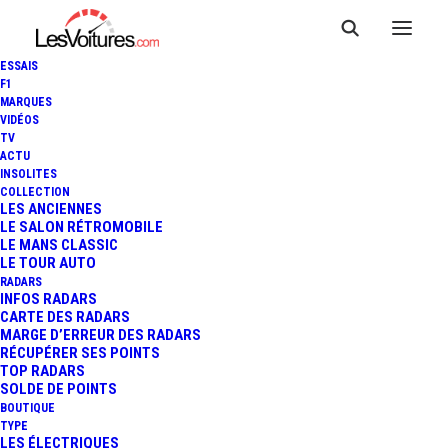
ESSAIS
F1
MARQUES
VIDÉOS
TV
ACTU
INSOLITES
COLLECTION
LES ANCIENNES
LE SALON RÉTROMOBILE
LE MANS CLASSIC
LE TOUR AUTO
RADARS
INFOS RADARS
CARTE DES RADARS
MARGE D’ERREUR DES RADARS
RÉCUPÉRER SES POINTS
TOP RADARS
15 juin 2013
SOLDE DE POINTS
BOUTIQUE
VIDÉO : LA PEUGEOT 208
TYPE
LES ÉLECTRIQUES