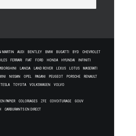
N MARTIN
AUDI
BENTLEY
BMW
BUGATTI
BYD
CHEVROLET
ILES
FERRARI
FIAT
FORD
HONDA
HYUNDAI
INFINITI
MBORGHINI
LANCIA
LAND ROVER
LEXUS
LOTUS
MASERATI
MINI
NISSAN
OPEL
PAGANI
PEUGEOT
PORSCHE
RENAULT
TESLA
TOYOTA
VOLKSWAGEN
VOLVO
EN PAPIER
COLORIAGES
ZFE
COVOITURAGE
GOUV
H
CARBURANTS EN DIRECT