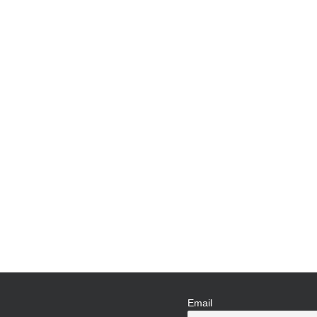
UNCODE.initRow(document.getElementById(
Email