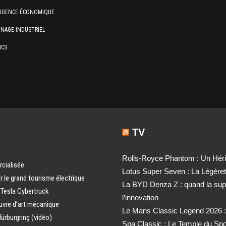
LIGENCE ÉCONOMIQUE
NAGE INDUSTRIEL
ICS
TV
Rolls-Royce Phantom : Un Héri
rcialisée
Lotus Super Seven : La Légère
 le grand tourisme électrique
La BYD Denza Z : quand la super
e Tesla Cybertruck
l’innovation
œuvre d’art mécanique
Le Mans Classic Legend 2026 :
ürburgring (vidéo)
Spa Classic : Le Temple du Sp