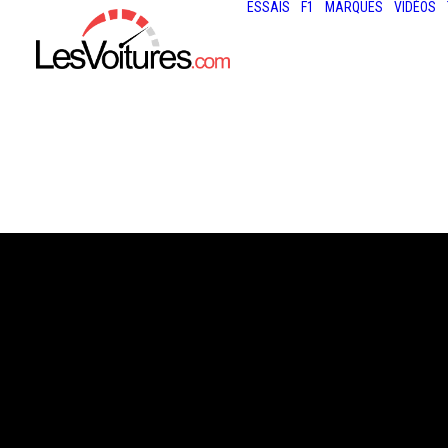
ESSAIS
F1
MARQUES
VIDÉOS
12 juin 2013
24 HEURES DU M
LES PREMIÈRES