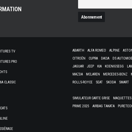
ORMATION
ABARTH
ALFA ROMEO
ALPINE
ASTO
ITURES TV
CITROËN
CUPRA
DACIA
DS AUTOMOB
ITURES PRO
JAGUAR
JEEP
KIA
KOENIGSEGG
LA
CHTS
MAZDA
MCLAREN
MERCEDES-BENZ
IA CLASSIC
ROLLS-ROYCE
SEAT
SKODA
SMART
SIMULATEUR CARTE GRISE
MAQUETTES 
PRIME 2025
AIRBAG TAKATA
PURETEC
HEATS
NLINE
SSIÉRAGE