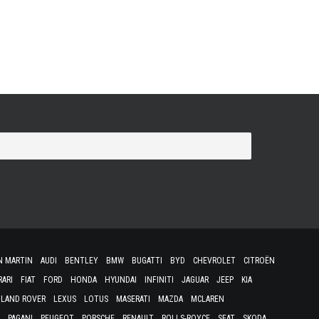
le Safety Car (ou Pace Car pour les locaux) de la
cing (NASCAR) est tombé en panne lors du Sprint
N MARTIN
AUDI
BENTLEY
BMW
BUGATTI
BYD
CHEVROLET
CITROËN
RARI
FIAT
FORD
HONDA
HYUNDAI
INFINITI
JAGUAR
JEEP
KIA
LAND ROVER
LEXUS
LOTUS
MASERATI
MAZDA
MCLAREN
PAGANI
PEUGEOT
PORSCHE
RENAULT
ROLLS-ROYCE
SEAT
SKODA