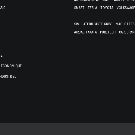
SSIC
SMART
TESLA
TOYOTA
VOLKSWAG
SIMULATEUR CARTE GRISE
MAQUETTES 
AIRBAG TAKATA
PURETECH
CARBURAN
GE
E ÉCONOMIQUE
NDUSTRIEL