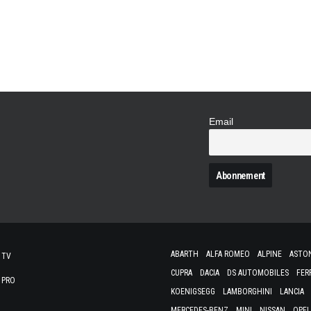
grands shows n'ont pas dû être déçus quand 
National Association for Stock Car Auto Ra
Unlimited de Daytona ce weekend. La…
Email
N
ABARTH
ALFA ROMEO
ALPINE
ASTO
 TV
CUPRA
DACIA
DS AUTOMOBILES
FER
 PRO
KOENIGSEGG
LAMBORGHINI
LANCIA
MERCEDES-BENZ
MINI
NISSAN
OPEL