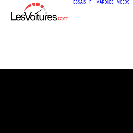
ESSAIS
F1
MARQUES
VIDÉOS
8 mars 2021
F1 : MERCEDES
PASSE AU ROU