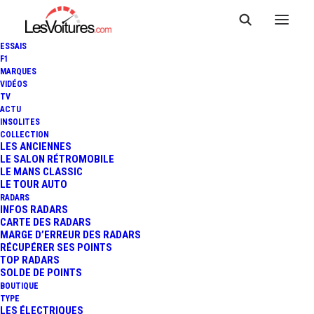
ESSAIS
F1
MARQUES
VIDÉOS
TV
ACTU
INSOLITES
COLLECTION
LES ANCIENNES
LE SALON RÉTROMOBILE
LE MANS CLASSIC
LE TOUR AUTO
RADARS
INFOS RADARS
CARTE DES RADARS
MARGE D’ERREUR DES RADARS
RÉCUPÉRER SES POINTS
TOP RADARS
4 octobre 2020
SOLDE DE POINTS
BOUTIQUE
BMW X2 M MESH
TYPE
LES ÉLECTRIQUES