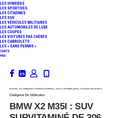
LES HYBRIDES
EDITION : UNE
LES SPORTIVES
LES CITADINES
LES SUV
NOUVELLE FINITION
LES VÉHICULES MILITAIRES
LES AUTOMOBILES DE LUXE
LES COUPÉS
TRÈS SPÉCIALE
LES VOITURES PAS CHÈRES
LES CABRIOLETS
LES « SANS PERMIS »
CARTE
PRO
7 septembre 2018
Bmw
,
Actualités Automobiles
,
SUV
,
Rédaction
,
Constructeurs
Catégorie De Véhicules
BMW X2 M35I : SUV
SURVITAMINÉ DE 306