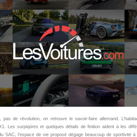
r, pas de révolution, on retrouve le savoir-faire allemand. L’habi
X1. Les surpiqûres et quelques détails de finition aident à les di
ue du SAC, l’espace de vie proposé dégage beaucoup de sportivité à 