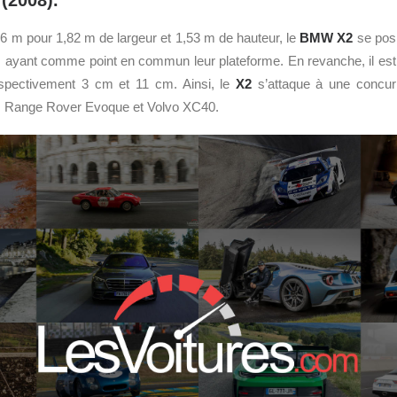
(2008).
6 m pour 1,82 m de largeur et 1,53 m de hauteur, le
BMW
X2
se pos
 ayant comme point en commun leur plateforme. En revanche, il est 
espectivement 3 cm et 11 cm. Ainsi, le
X2
s’attaque à une concu
 Range Rover Evoque et Volvo XC40.