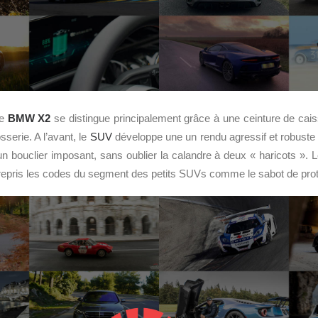
le
BMW X2
se distingue principalement grâce à une ceinture de cais
osserie. A l’avant, le
SUV
développe une un rendu agressif et robuste
un bouclier imposant, sans oublier la calandre à deux « haricots ».
epris les codes du segment des petits SUVs comme le sabot de prot