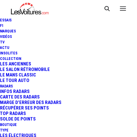
ESSAIS
F1
MARQUES
VIDÉOS
TV
ACTU
INSOLITES
COLLECTION
LES ANCIENNES
LE SALON RÉTROMOBILE
LE MANS CLASSIC
LE TOUR AUTO
RADARS
INFOS RADARS
CARTE DES RADARS
MARGE D’ERREUR DES RADARS
RÉCUPÉRER SES POINTS
TOP RADARS
14 juillet 2020
SOLDE DE POINTS
BOUTIQUE
BMW IX3 : PREMIER SUV
TYPE
LES ÉLECTRIQUES