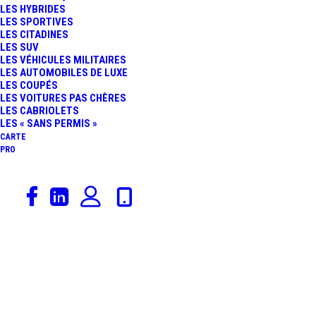
LES HYBRIDES
100% ÉLECTRIQUE DE
LES SPORTIVES
LES CITADINES
LES SUV
LA MARQUE À L’HÉLICE
LES VÉHICULES MILITAIRES
LES AUTOMOBILES DE LUXE
LES COUPÉS
LES VOITURES PAS CHÈRES
LES CABRIOLETS
LES « SANS PERMIS »
CARTE
PRO
27 juin 2017
Bmw
,
Actualités Automobiles
,
À LA UNE
,
SUV
,
Rédaction
,
Constructeurs
,
Catégorie De Véhicules
BMW X3 : LA 3ÈME
GÉNÉRATION