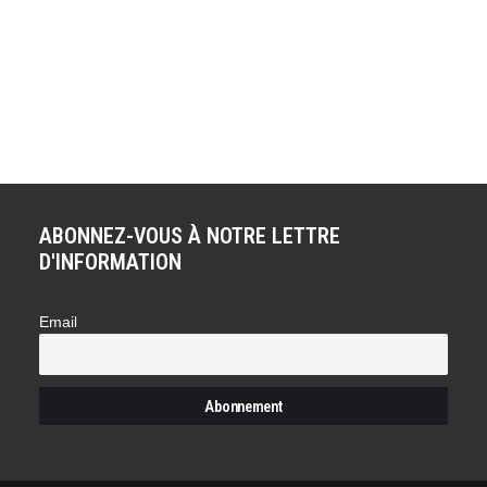
président des Etats-Unis déclare au monde entier que la
fin des temps est proche : « The Bible calls this day
Armageddon, the end of all things. And yet, for the first
time in the history of the planet, a species has the
technology to prevent its own extinction. »…
ABONNEZ-VOUS À NOTRE LETTRE
D'INFORMATION
Email