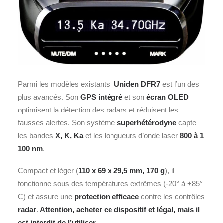
Parmi les modèles existants,
Uniden DFR7
est l’un des
plus avancés. Son
GPS intégré
et son
écran OLED
optimisent la détection des radars et réduisent les
fausses alertes. Son système
superhétérodyne
capte
les bandes
X, K, Ka
et les longueurs d’onde laser
800 à 1
100 nm
.
Compact et léger (
110 x 69 x 29,5 mm, 170 g
), il
fonctionne sous des températures extrêmes (-20° à +85°
C) et assure une
protection efficace
contre les contrôles
radar
.
Attention, acheter ce dispositif et légal, mais il
est interdit de l’utiliser
.