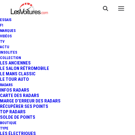
ESSAIS
F1
MARQUES
VIDÉOS
TV
ACTU
AVERTISSEURS DE RADARS :
INSOLITES
COLLECTION
LE GUIDE COMPLET, QUE DIT
LES ANCIENNES
LE SALON RÉTROMOBILE
LE MANS CLASSIC
LA LOI ?
LE TOUR AUTO
RADARS
INFOS RADARS
CARTE DES RADARS
7 Minutes
|
21 avril 2025
MARGE D’ERREUR DES RADARS
RÉCUPÉRER SES POINTS
TOP RADARS
SOLDE DE POINTS
BOUTIQUE
TYPE
LES ÉLECTRIQUES
FR