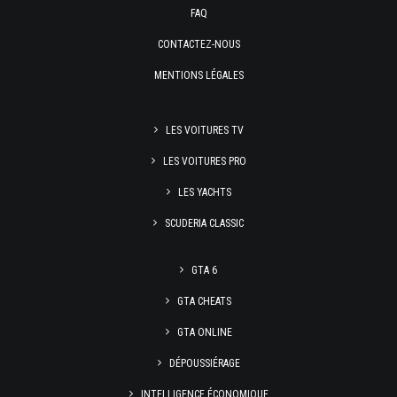
FAQ
CONTACTEZ-NOUS
MENTIONS LÉGALES
LES VOITURES TV
LES VOITURES PRO
LES YACHTS
SCUDERIA CLASSIC
GTA 6
GTA CHEATS
GTA ONLINE
DÉPOUSSIÉRAGE
INTELLIGENCE ÉCONOMIQUE