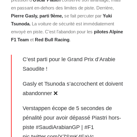
en passant en-dehors des limites de piste. Derrière,
Pierre
Gasly, parti 9ème,
se fait percuter par
Yuki
Tsunoda.
La voiture de sécurité est immédiatement
envoyé en piste. C’est l’abandon pour les
pilotes Alpine
F1
Team
et
Red Bull Racing
.
C’est parti pour le Grand Prix d’Arabie
Saoudite !
Gasly et Tsunoda s’accrochent et doivent
abandonner ❌
Verstappen écope de 5 secondes de
pénalité pour avoir dépassé Piastri hors-
piste
#SaudiArabianGP
|
#F1
pic.twitter.com/YZSmK4FaVc