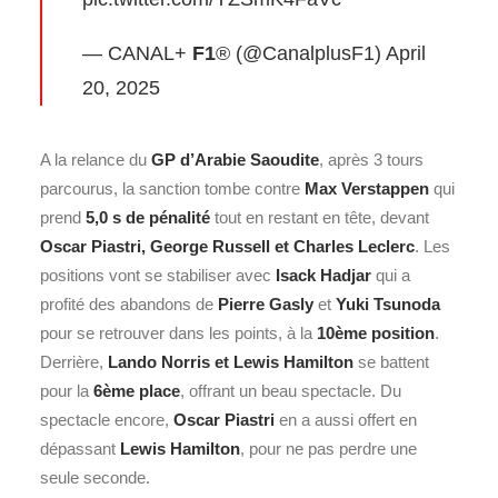
— CANAL+
F1
® (@CanalplusF1)
April
20, 2025
A la relance du
GP d’Arabie Saoudite
, après 3 tours
parcourus, la sanction tombe contre
Max Verstappen
qui
prend
5,0 s de pénalité
tout en restant en tête, devant
Oscar Piastri, George Russell et Charles Leclerc
. Les
positions vont se stabiliser avec
Isack Hadjar
qui a
profité des abandons de
Pierre Gasly
et
Yuki Tsunoda
pour se retrouver dans les points, à la
10ème position
.
Derrière,
Lando Norris et Lewis Hamilton
se battent
pour la
6ème place
, offrant un beau spectacle. Du
spectacle encore,
Oscar Piastri
en a aussi offert en
dépassant
Lewis Hamilton
, pour ne pas perdre une
seule seconde.