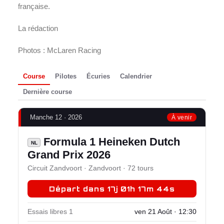
française.
La rédaction
Photos : McLaren Racing
Course
Pilotes
Écuries
Calendrier
Dernière course
Manche 12 · 2026
À venir
Formula 1 Heineken Dutch
NL
Grand Prix 2026
Circuit Zandvoort · Zandvoort · 72 tours
Départ dans 17j 01h 17m 43s
Essais libres 1
ven 21 Août · 12:30