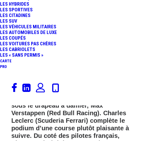
LES HYBRIDES
FR
LES SPORTIVES
LES CITADINES
LES SUV
LES VÉHICULES MILITAIRES
LES AUTOMOBILES DE LUXE
LES COUPÉS
LES VOITURES PAS CHÈRES
LES CABRIOLETS
LES « SANS PERMIS »
CARTE
PRO
Dans la nuit de Djeddah, Oscar Piastri
(McLaren Racing) remporte le GP
d’Arabie Saoudite 2025 en devançant,
sous le drapeau à damier, Max
Verstappen (Red Bull Racing). Charles
Leclerc (Scuderia Ferrari) complète le
podium d’une course plutôt plaisante à
suivre. Du coté des pilotes français,