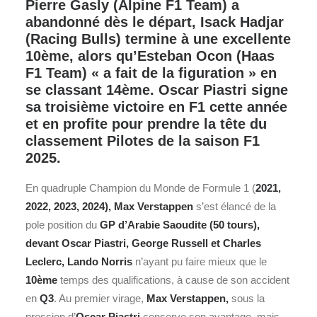
Pierre Gasly (Alpine F1 Team) a
abandonné dès le départ, Isack Hadjar
(Racing Bulls) termine à une excellente
10ème, alors qu’Esteban Ocon (Haas
F1 Team) « a fait de la figuration » en
se classant 14ème. Oscar Piastri signe
sa troisième victoire en F1 cette année
et en profite pour prendre la tête du
classement Pilotes de la saison F1
2025.
En quadruple Champion du Monde de Formule 1 (
2021,
2022, 2023, 2024),
Max Verstappen
s’est élancé de la
pole position du
GP d’Arabie Saoudite (50 tours),
devant Oscar Piastri, George Russell et Charles
Leclerc, Lando Norris
n’ayant pu faire mieux que le
10ème
temps des qualifications, à cause de son accident
en
Q3
. Au premier virage,
Max Verstappen,
sous la
pression d’
Oscar Piastri
conserve son avantage, mais