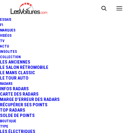
ESSAIS
F1
MARQUES
VIDÉOS
TV
F1 - GP D'ARABIE SAOUDITE :
ACTU
INSOLITES
OSCAR PIASTRI VAINQUEUR,
COLLECTION
LES ANCIENNES
LE SALON RÉTROMOBILE
DEVIENT FAVORI POUR LE
LE MANS CLASSIC
LE TOUR AUTO
TITRE PILOTES
RADARS
INFOS RADARS
CARTE DES RADARS
MARGE D’ERREUR DES RADARS
RÉCUPÉRER SES POINTS
5 Minutes
|
20 avril 2025
TOP RADARS
SOLDE DE POINTS
BOUTIQUE
TYPE
LES ÉLECTRIQUES