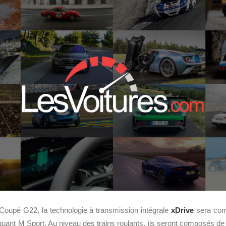
Coupé G22, la technologie à transmission intégrale
xDrive
sera comp
oquant M Sport. Au niveau des trains roulants, ils seront composés de c