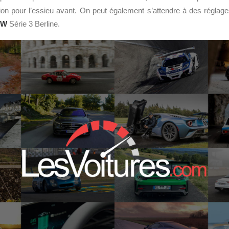
tion pour l’essieu avant. On peut également s’attendre à des réglag
MW
Série 3 Berline.