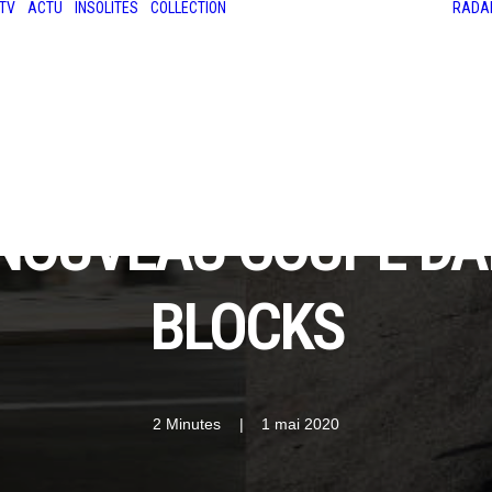
TV
ACTU
INSOLITES
COLLECTION
RADA
LES ANCIENNES
LE SALON RÉTROMOBILE
LE MANS CLASSIC
LE TOUR AUTO
E NOUVEAU COUPÉ DA
BLOCKS
2 Minutes
|
1 mai 2020