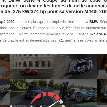
e la BMW Série 4 Coupé au nom de code G
rigueur, on devine les lignes de celle annoncée
e de 275 kW/374 hp pour sa version M440i xDr
upé 2020
sera bien plus qu’une simple déclinaison de la
BMW
Séri
utions sont majeures. En matière de style, c’est fort logiquement sur
fférence, En effet, comparativement à la Série 3 Berline, la
Série 4
 de gravité est également plus bas (-21 mm) et ses voies arrière s