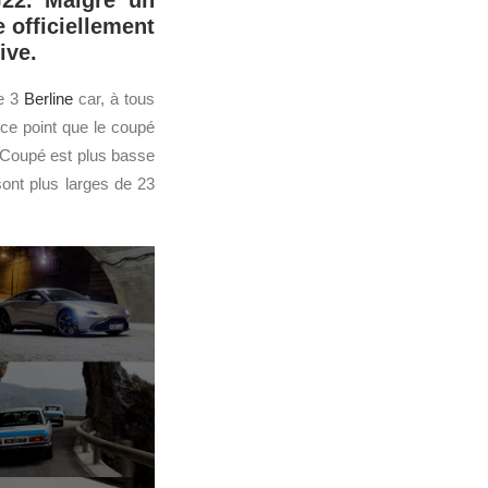
22. Malgré un
 officiellement
ive.
e 3
Berline
car, à tous
 ce point que le coupé
Coupé est plus basse
ont plus larges de 23