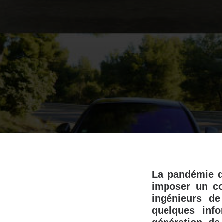
La pandémie d
imposer un co
ingénieurs de
quelques info