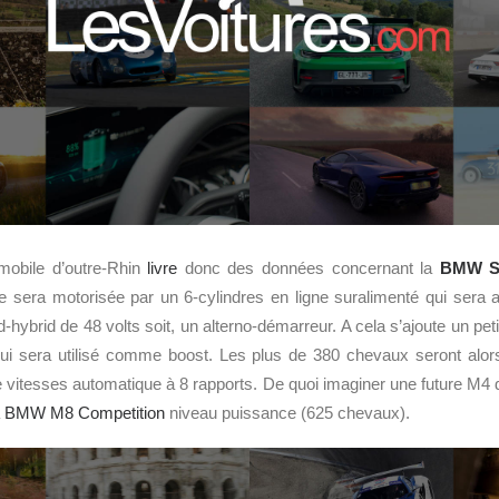
mobile d’outre-Rhin
livre
donc des données concernant la
BMW
S
re sera motorisée par un 6-cylindres en ligne suralimenté qui sera
d-hybrid de 48 volts soit, un alterno-démarreur. A cela s’ajoute un pet
ui sera utilisé comme boost. Les plus de 380 chevaux seront alor
e vitesses automatique à 8 rapports. De quoi imaginer une future M4
a
BMW M8 Competition
niveau puissance (625 chevaux).