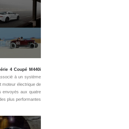
érie 4 Coupé M440i
 associé à un système
it moteur électrique de
s envoyés aux quatre
 des plus performantes