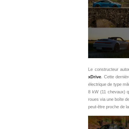
Le constructeur auto
xDrive
. Cette derniè
électrique de type mil
8 kW (11 chevaux) q
roues via une boîte d
peut-être proche de l