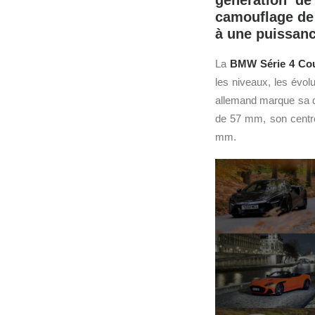
génération d
camouflage de 
à une puissanc
La
BMW
Série 4 Co
les niveaux, les évol
allemand marque sa di
de 57 mm, son centre
mm.