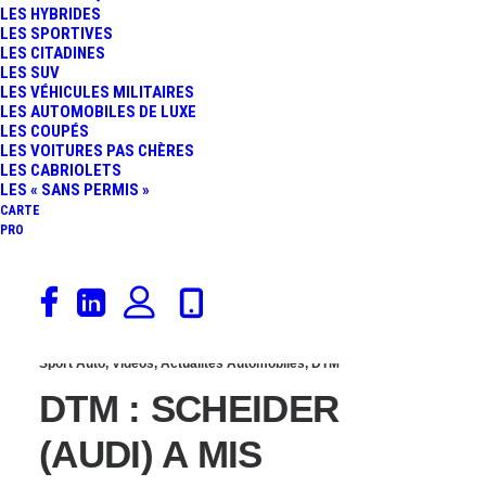
LES HYBRIDES
2018 AVEC RED BULL
LES SPORTIVES
LES CITADINES
LES SUV
APRÈS AVOIR QUITTÉ LE
LES VÉHICULES MILITAIRES
LES AUTOMOBILES DE LUXE
LES COUPÉS
FIA WEC ET LE DTM !
LES VOITURES PAS CHÈRES
LES CABRIOLETS
LES « SANS PERMIS »
CARTE
PRO
3 août 2015
Sport Auto
,
Vidéos
,
Actualités Automobiles
,
DTM
DTM : SCHEIDER
(AUDI) A MIS