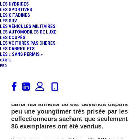
LES HYBRIDES
LES SPORTIVES
LES CITADINES
LES SUV
LES VÉHICULES MILITAIRES
LES AUTOMOBILES DE LUXE
LES COUPÉS
LES VOITURES PAS CHÈRES
LES CABRIOLETS
LES « SANS PERMIS »
CARTE
PRO
Outre-Atlantique, une très rare Citroën
BX 4TC de 1987 est à vendre chez LBI
Limited. Cette voiture « mal-aimée »
dans les années 80 est devenue depuis
peu une youngtimer très prisée par les
collectionneurs sachant que seulement
86 exemplaires ont été vendus.