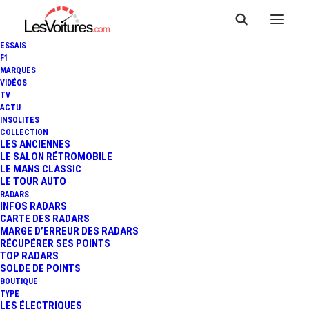
ESSAIS
F1
MARQUES
VIDÉOS
TV
ACTU
CITROËN BX 4TC : UN
INSOLITES
COLLECTION
EXEMPLAIRE À VENDRE 174
LES ANCIENNES
LE SALON RÉTROMOBILE
LE MANS CLASSIC
700 €
LE TOUR AUTO
RADARS
INFOS RADARS
CARTE DES RADARS
3 Minutes
|
10 janvier 2022
MARGE D’ERREUR DES RADARS
RÉCUPÉRER SES POINTS
TOP RADARS
SOLDE DE POINTS
BOUTIQUE
TYPE
LES ÉLECTRIQUES
FR