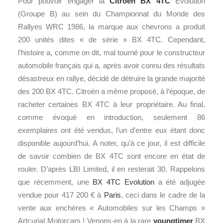
Pour pouvoir engager la
Citroën
BX 4TC
Evolution
(Groupe B) au sein du Championnat du Monde des
Rallyes WRC 1986, la marque aux chevrons a produit
200 unités dites « de série » BX 4TC. Cependant,
l’histoire a, comme on dit, mal tourné pour le constructeur
automobile français qui a, après avoir connu des résultats
désastreux en rallye, décidé de détruire la grande majorité
des 200 BX 4TC. Citroën a même proposé, à l’époque, de
racheter certaines BX 4TC à leur propriétaire. Au final,
comme évoqué en introduction, seulement 86
exemplaires ont été vendus, l’un d’entre eux étant donc
disponible aujourd’hui. A noter, qu’à ce jour, il est difficile
de savoir combien de BX 4TC sont encore en état de
rouler. D’après LBI Limited, il en resterait 30. Rappelons
que récemment, une
BX 4TC Evolution
a été adjugée
vendue pour 417 200 € à
Paris
, ceci dans le cadre de la
vente aux enchères « Automobiles sur les Champs »
Artcurial Motorcars ! Venons-en à la rare
youngtimer
BX