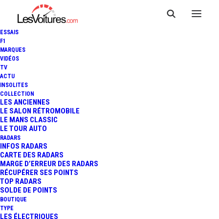
ESSAIS
F1
MARQUES
VIDÉOS
TV
ACTU
COUVRE-FEU : VOICI LA
INSOLITES
COLLECTION
NOUVELLE ATTESTATION DE
LES ANCIENNES
LE SALON RÉTROMOBILE
LE MANS CLASSIC
DÉPLACEMENT
LE TOUR AUTO
RADARS
INFOS RADARS
CARTE DES RADARS
3 Minutes
|
17 octobre 2020
MARGE D’ERREUR DES RADARS
RÉCUPÉRER SES POINTS
TOP RADARS
SOLDE DE POINTS
BOUTIQUE
TYPE
LES ÉLECTRIQUES
FR