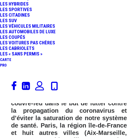
LES HYBRIDES
LES SPORTIVES
LES CITADINES
LES SUV
LES VÉHICULES MILITAIRES
LES AUTOMOBILES DE LUXE
LES COUPÉS
LES VOITURES PAS CHÈRES
LES CABRIOLETS
LES « SANS PERMIS »
CARTE
PRO
La mercredi 14 octobre, lors d’une
interview télévisée, Emmanuel Macron
a annoncé la mise en place d’un
couvre-feu dans le but de lutter contre
la propagation du coronavirus et
d’éviter la saturation de notre système
de santé. Paris, la région île-de-France
et huit autres villes (Aix-Marseille,