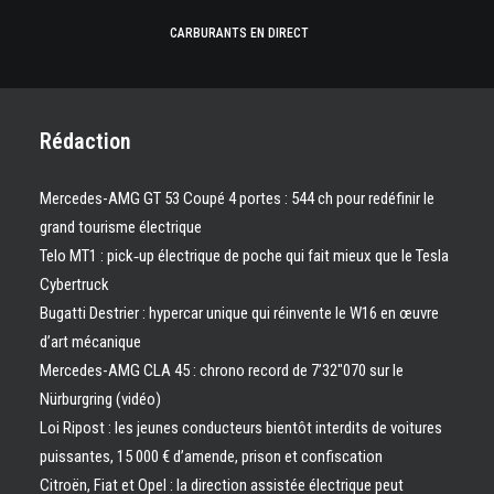
CARBURANTS EN DIRECT
Rédaction
Mercedes-AMG GT 53 Coupé 4 portes : 544 ch pour redéfinir le
grand tourisme électrique
Telo MT1 : pick‑up électrique de poche qui fait mieux que le Tesla
Cybertruck
Bugatti Destrier : hypercar unique qui réinvente le W16 en œuvre
d’art mécanique
Mercedes-AMG CLA 45 : chrono record de 7’32″070 sur le
Nürburgring (vidéo)
Loi Ripost : les jeunes conducteurs bientôt interdits de voitures
puissantes, 15 000 € d’amende, prison et confiscation
Citroën, Fiat et Opel : la direction assistée électrique peut