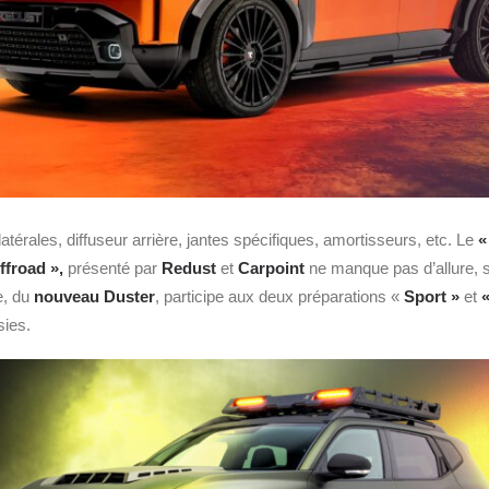
latérales, diffuseur arrière, jantes spécifiques, amortisseurs, etc. Le
«
ffroad »,
présenté par
Redust
et
Carpoint
ne manque pas d’allure, 
e, du
nouveau Duster
, participe aux deux préparations «
Sport »
et
sies.