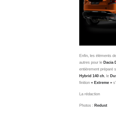
Enfin, les éléments d
autres pour le
Dacia 
entièrement préparé s’
Hybrid 140 ch
, le
Du
finition
« Extreme »
s’
La rédaction
Photos :
Redust