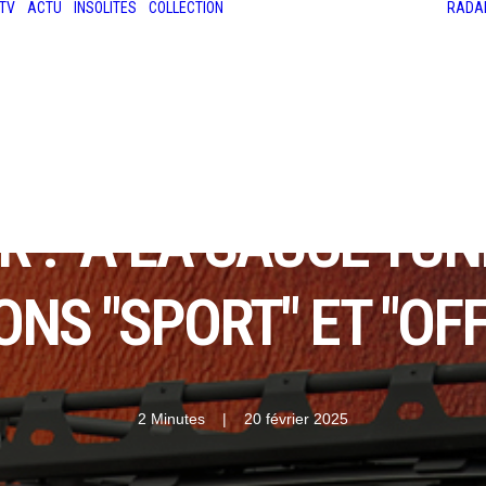
TV
ACTU
INSOLITES
COLLECTION
RADA
LES ANCIENNES
LE SALON RÉTROMOBILE
LE MANS CLASSIC
LE TOUR AUTO
 : "À LA SAUCE TUN
ONS "SPORT" ET "OF
2 Minutes
|
20 février 2025