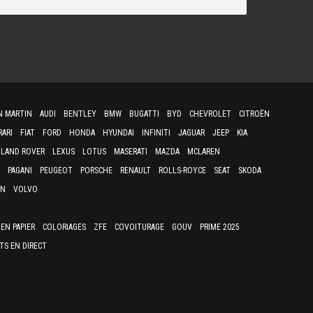
N MARTIN
AUDI
BENTLEY
BMW
BUGATTI
BYD
CHEVROLET
CITROËN
RARI
FIAT
FORD
HONDA
HYUNDAI
INFINITI
JAGUAR
JEEP
KIA
LAND ROVER
LEXUS
LOTUS
MASERATI
MAZDA
MCLAREN
PAGANI
PEUGEOT
PORSCHE
RENAULT
ROLLS-ROYCE
SEAT
SKODA
EN
VOLVO
EN PAPIER
COLORIAGES
ZFE
COVOITURAGE
GOUV
PRIME 2025
TS EN DIRECT