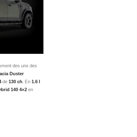
mment des uns des
acia Duster
4
de
130 ch
. En
1.6 l
brid 140 4×2
en