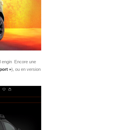
el engin Encore une
port »
), ou en version