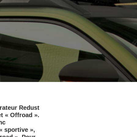
arateur Redust
t « Offroad ».
nc
 sportive »,