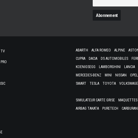
N
ABARTH
ALFA ROMEO
ALPINE
ASTO
 TV
CUPRA
DACIA
DS AUTOMOBILES
FER
 PRO
KOENIGSEGG
LAMBORGHINI
LANCIA
MERCEDES-BENZ
MINI
NISSAN
OPEL
SSIC
SMART
TESLA
TOYOTA
VOLKSWAG
SIMULATEUR CARTE GRISE
MAQUETTES 
AIRBAG TAKATA
PURETECH
CARBURAN
GE