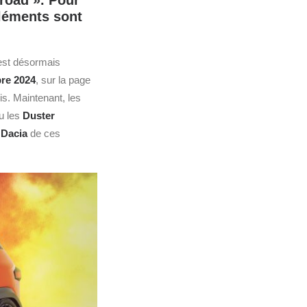
froad ». Pour
éléments sont
 est désormais
re 2024
, sur la page
is. Maintenant, les
u les
Duster
é
Dacia
de ces