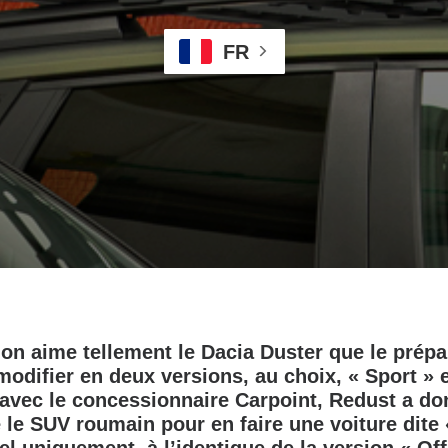
FR
on aime tellement le Dacia Duster que le prép
odifier en deux versions, au choix, « Sport » e
 avec le concessionnaire Carpoint, Redust a do
e SUV roumain pour en faire une voiture dite «