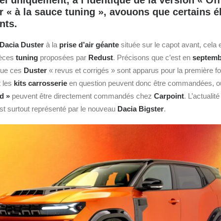
el uniquement, à l’identique de la version « Of
r « à la sauce tuning », avouons que certains 
nts.
Dacia
Duster
à la
prise d’air géante
située sur le capot avant, cela
ièces
tuning
proposées par
Redust
. Précisons que c’est en
septemb
ue ces
Duster
« revus et corrigés » sont apparus pour la première fo
 les
kits carrosserie
en question peuvent donc être commandées, o
d »
peuvent être directement commandés chez
Carpoint
. L’actualit
st surtout représenté par le nouveau
Dacia Bigster
.