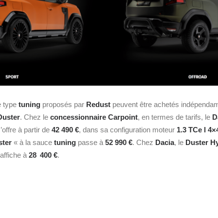
e type
tuning
proposés par
Redust
peuvent être achetés indépenda
Duster
. Chez le
concessionnaire Carpoint
, en termes de tarifs, le
D
offre à partir de
42 490 €
, dans sa configuration moteur
1.3 TCe l 4×
ster
« à la sauce
tuning
passe à
52 990 €
. Chez
Dacia
, le
Duster Hy
affiche à
28 400 €
.