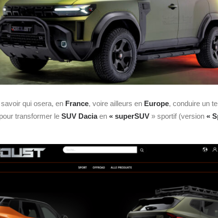
 savoir qui osera, en
France
, voire ailleurs en
Europe
, conduire un t
 » pour transformer le
SUV
Dacia
en
« superSUV
» sportif (version
« S