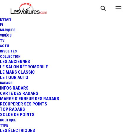
ESSAIS
F1
MARQUES
VIDÉOS
TV
ACTU
DACIA DUSTER : DEUX
INSOLITES
COLLECTION
VERSIONS PICK-UP ET
LES ANCIENNES
LE SALON RÉTROMOBILE
LE MANS CLASSIC
CAMPING-CAR
LE TOUR AUTO
RADARS
INFOS RADARS
CARTE DES RADARS
3 Minutes
|
21 mai 2026
MARGE D’ERREUR DES RADARS
RÉCUPÉRER SES POINTS
TOP RADARS
SOLDE DE POINTS
BOUTIQUE
TYPE
LES ÉLECTRIQUES
FR