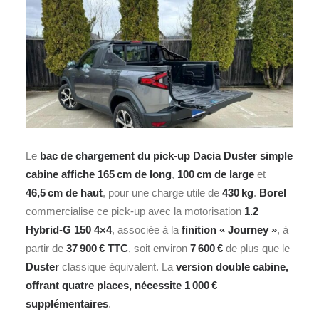
Le
bac de chargement du pick-up Dacia Duster simple
cabine affiche 165 cm de long
,
100 cm de large
et
46,5 cm de haut
, pour une charge utile de
430 kg
.
Borel
commercialise ce pick‑up avec la motorisation
1.2
Hybrid‑G 150 4×4
, associée à la
finition « Journey »
, à
partir de
37 900 € TTC
, soit environ
7 600 €
de plus que le
Duster
classique équivalent. La
version double cabine,
offrant quatre places, nécessite 1 000 €
supplémentaires
.