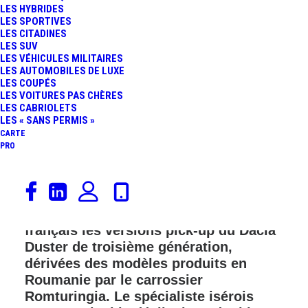
LES HYBRIDES
LES SPORTIVES
LES CITADINES
LES SUV
LES VÉHICULES MILITAIRES
LES AUTOMOBILES DE LUXE
LES COUPÉS
LES VOITURES PAS CHÈRES
LES CABRIOLETS
LES « SANS PERMIS »
CARTE
PRO
Borel, acteur historique de la
transformation GPL en France, élargit
son offre en important sur le marché
français les versions pick‑up du Dacia
Duster de troisième génération,
dérivées des modèles produits en
Roumanie par le carrossier
Romturingia. Le spécialiste isérois