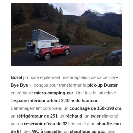
Borel
propose également une adaptation de sa cellule
«
Bye Bye »
, conçue pour transformer le
pick-up
Duster
en véritable
micro‑camping‑car
. Une fois le toit relevé,
l’
espace intérieur atteint 2,10 m de hauteur
.
L’aménagement comprend un
couchage de 150×190 cm
,
un
réfrigérateur de 25 l
, un
réchaud
, un
évier
alimenté
par un
réservoir d’eau de 32 l
associé à un
chauffe‑eau
de 6 l
, des
WC à cassette
, un
chauffage au gaz
, ainsi