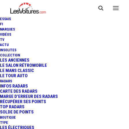
ESSAIS
F1
MARQUES
VIDÉOS
TV
RENAULT 5 : UNE GTL
ACTU
INSOLITES
TRANSFORMÉE EN MAXI
COLLECTION
LES ANCIENNES
LE SALON RÉTROMOBILE
TURBO AVEC UN V6 AUDI, LA
LE MANS CLASSIC
LE TOUR AUTO
MUTATION FOLLE
RADARS
INFOS RADARS
CARTE DES RADARS
MARGE D’ERREUR DES RADARS
RÉCUPÉRER SES POINTS
4 Minutes
|
21 mai 2026
TOP RADARS
SOLDE DE POINTS
BOUTIQUE
TYPE
LES ÉLECTRIQUES