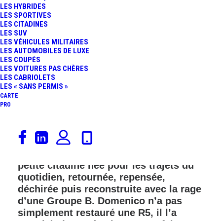
LES HYBRIDES
FR
LES SPORTIVES
LES CITADINES
LES SUV
LES VÉHICULES MILITAIRES
LES AUTOMOBILES DE LUXE
LES COUPÉS
LES VOITURES PAS CHÈRES
LES CABRIOLETS
LES « SANS PERMIS »
CARTE
PRO
La Renault 5 GTL surgit comme une
gifle mécanique au milieu du Hot
Wheels Legends Tour France. Une
petite citadine née pour les trajets du
quotidien, retournée, repensée,
déchirée puis reconstruite avec la rage
d’une Groupe B. Domenico n’a pas
simplement restauré une R5, il l’a