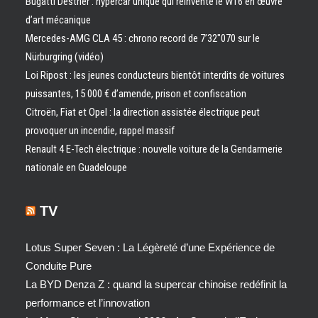
Bugatti Destrier : hypercar unique qui réinvente le W16 en œuvre
d’art mécanique
Mercedes-AMG CLA 45 : chrono record de 7’32″070 sur le
Nürburgring (vidéo)
Loi Ripost : les jeunes conducteurs bientôt interdits de voitures
puissantes, 15 000 € d’amende, prison et confiscation
Citroën, Fiat et Opel : la direction assistée électrique peut
provoquer un incendie, rappel massif
Renault 4 E-Tech électrique : nouvelle voiture de la Gendarmerie
nationale en Guadeloupe
TV
Lotus Super Seven : La Légèreté d’une Expérience de
Conduite Pure
La BYD Denza Z : quand la supercar chinoise redéfinit la
performance et l’innovation