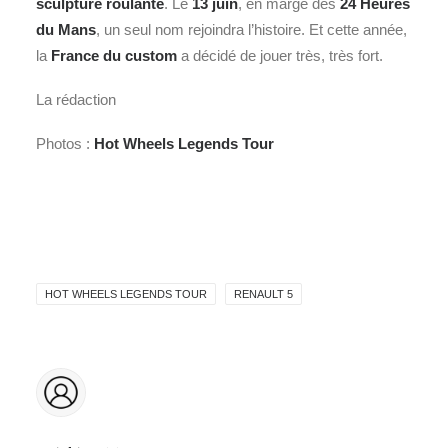
sculpture roulante
.
Le
13 juin
, en marge des
24 Heures
du Mans
, un seul nom rejoindra l’histoire. Et cette année,
la
France du custom
a décidé de jouer très, très fort.
La rédaction
Photos :
Hot Wheels Legends Tour
HOT WHEELS LEGENDS TOUR
RENAULT 5