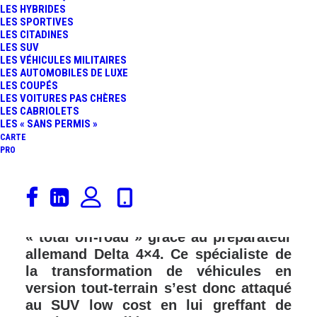
LES HYBRIDES
LES SPORTIVES
LES CITADINES
LES SUV
LES VÉHICULES MILITAIRES
LES AUTOMOBILES DE LUXE
LES COUPÉS
LES VOITURES PAS CHÈRES
LES CABRIOLETS
LES « SANS PERMIS »
CARTE
PRO
Le Dacia Duster, déjà disponible
équipé de la transmission intégrale
selon les versions, passe en mode
« total off-road » grâce au préparateur
allemand Delta 4×4. Ce spécialiste de
la transformation de véhicules en
version tout-terrain s’est donc attaqué
au SUV low cost en lui greffant de