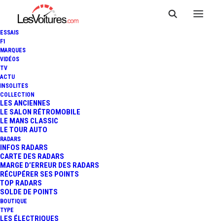
ESSAIS
F1
MARQUES
VIDÉOS
TV
ACTU
DACIA DUSTER : UNE
INSOLITES
COLLECTION
SPECTACULAIRE
LES ANCIENNES
LE SALON RÉTROMOBILE
LE MANS CLASSIC
PRÉPARATION TOUT-TERRAIN
LE TOUR AUTO
RADARS
INFOS RADARS
CARTE DES RADARS
2 Minutes
|
6 mai 2019
MARGE D’ERREUR DES RADARS
RÉCUPÉRER SES POINTS
TOP RADARS
SOLDE DE POINTS
BOUTIQUE
TYPE
LES ÉLECTRIQUES
FR