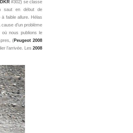
 DKR
#302) se classe
un saut en début de
à faible allure. Hélas
 à cause d’un problème
 où nous publions le
pres, (
Peugeot 2008
er l’arrivée. Les
2008