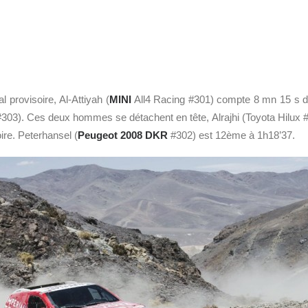
 provisoire, Al-Attiyah (
MINI
All4 Racing #301) compte 8 mn 15 s d
x #303). Ces deux hommes se détachent en tête, Alrajhi (Toyota Hilux 
ire. Peterhansel (
Peugeot 2008 DKR
#302) est 12ème à 1h18’37.