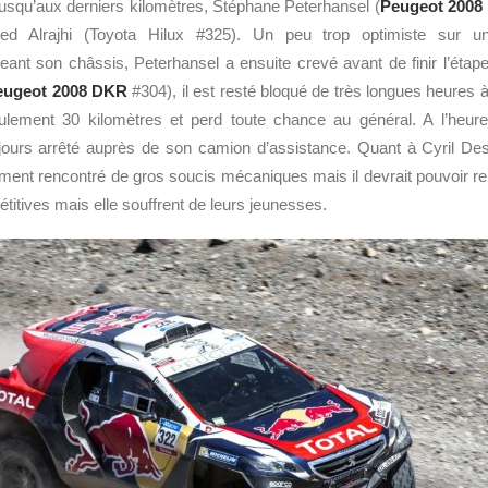
 jusqu’aux derniers kilomètres, Stéphane Peterhansel (
Peugeot
2008
ed Alrajhi (Toyota Hilux #325). Un peu trop optimiste sur 
t son châssis, Peterhansel a ensuite crevé avant de finir l’étape 
eugeot 2008 DKR
#304), il est resté bloqué de très longues heures
lement 30 kilomètres et perd toute chance au général. A l’heure
ujours arrêté auprès de son camion d’assistance. Quant à Cyril Des
ement rencontré de gros soucis mécaniques mais il devrait pouvoir reli
itives mais elle souffrent de leurs jeunesses.