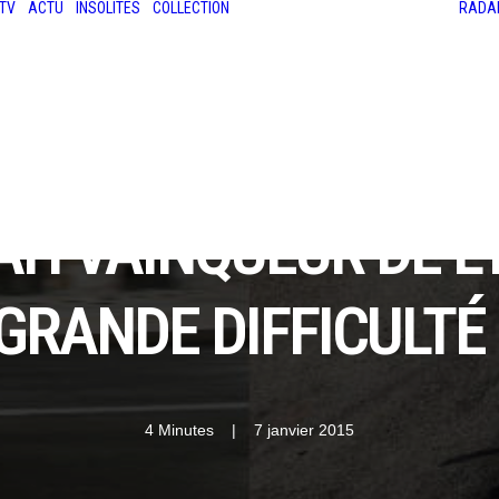
TV
ACTU
INSOLITES
COLLECTION
RADA
LES ANCIENNES
LE SALON RÉTROMOBILE
LE MANS CLASSIC
LE TOUR AUTO
AH VAINQUEUR DE L'
GRANDE DIFFICULTÉ 
4 Minutes
|
7 janvier 2015