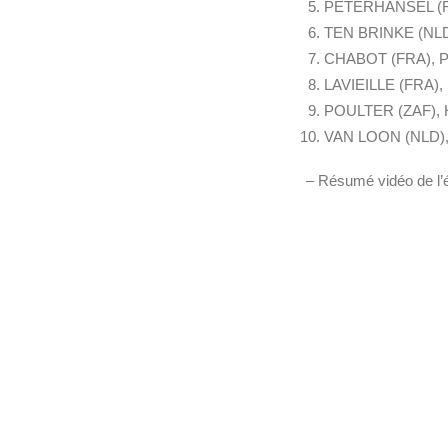
PETERHANSEL (F
TEN BRINKE (NLD)
CHABOT (FRA), PI
LAVIEILLE (FRA), 
POULTER (ZAF), H
VAN LOON (NLD)
– Résumé vidéo de l’é