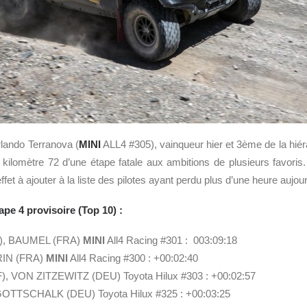
rlando Terranova (
MINI
ALL4 #305), vainqueur hier et 3ème de la hiéra
au kilomètre 72 d’une étape fatale aux ambitions de plusieurs favor
ffet à ajouter à la liste des pilotes ayant perdu plus d’une heure aujour
ape 4 provisoire (Top 10) :
), BAUMEL (FRA)
MINI
All4 Racing #301 : 003:09:18
RIN (FRA)
MINI
All4 Racing #300 : +00:02:40
), VON ZITZEWITZ (DEU) Toyota Hilux #303 : +00:02:57
OTTSCHALK (DEU) Toyota Hilux #325 : +00:03:25