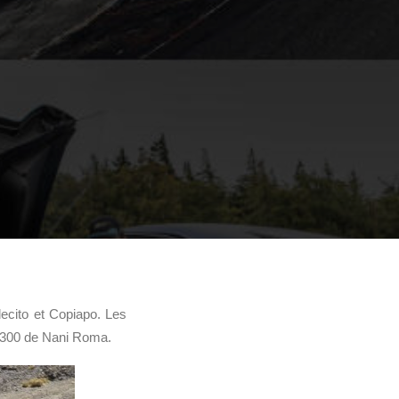
lecito et Copiapo. Les
 #300 de Nani Roma.