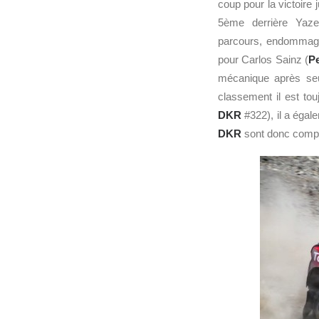
coup pour la victoire
5ème derrière Yaze
parcours, endommagean
pour Carlos Sainz (
P
mécanique après seu
classement il est to
DKR
#322), il a égal
DKR
sont donc compét