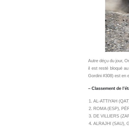
Autre déçu du jour, O
il est resté bloqué 
Gordini #308) est en e
– Classement de l’ét
AL-ATTIYAH (QAT
ROMA (ESP), PÉ
DE VILLIERS (ZAF
ALRAJHI (SAU), G