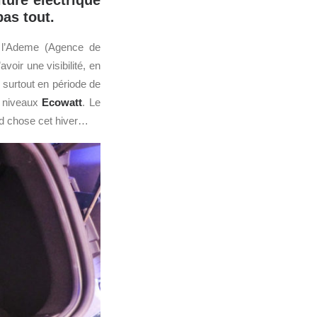
ture électrique
pas tout.
t l’Ademe (Agence de
voir une visibilité, en
, surtout en période de
s niveaux
Ecowatt
. Le
nd chose cet hiver…