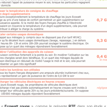
s «
Ecowatt rouge
», comme le présente
RTE
dans son étude « 