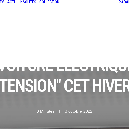
TV
ACTU
INSOLITES
COLLECTION
RADA
LES ANCIENNES
LE SALON RÉTROMOBILE
LE MANS CLASSIC
LE TOUR AUTO
 VOITURE ÉLECTRIQU
TENSION" CET HIVE
3 Minutes
|
3 octobre 2022