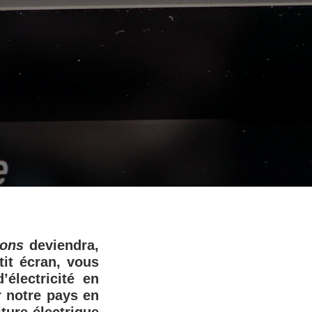
ions
deviendra,
tit écran, vous
électricité en
r notre pays en