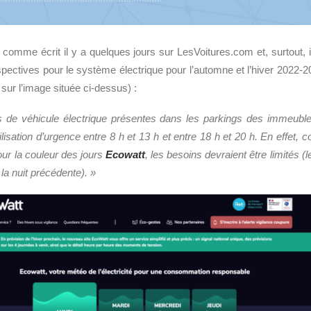
, comme écrit il y a quelques jours sur LesVoitures.com et, surtout, 
pectives pour le système électrique pour l’automne et l’hiver 2022-2
 sur l’image située ci-dessus) :
 de véhicule électrique présentes dans les parkings des immeubles 
tilisation d’urgence entre 8 h et 13 h et entre 18 h et 20 h. En effet,
our la couleur des jours
Ecowatt
, les besoins devraient être limités (
la nuit précédente). »