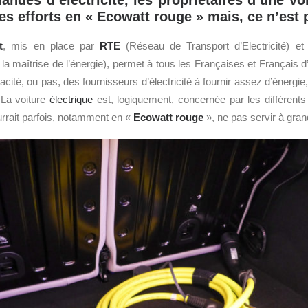
ndes d’électricité, les propriétaires d’une voi
es efforts en « Ecowatt rouge » mais, ce n’est 
t
, mis en place par
RTE
(Réseau de Transport d’Electricité) e
la maîtrise de l’énergie), permet à tous les Françaises et Français d’a
acité, ou pas, des fournisseurs d’électricité à fournir assez d’énergie
. La voiture
électrique
est, logiquement, concernée par les différent
rrait parfois, notamment en «
Ecowatt rouge
», ne pas servir à gra