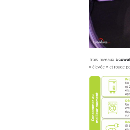
Trois niveaux
Ecowat
« élevée » et rouge p