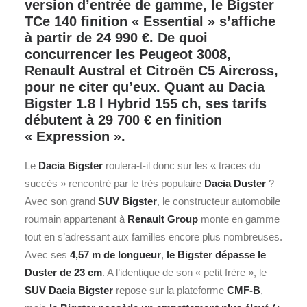
version d’entrée de gamme, le Bigster
TCe 140 finition « Essential » s’affiche
à partir de 24 990 €. De quoi
concurrencer les Peugeot 3008,
Renault Austral et Citroën C5 Aircross,
pour ne citer qu’eux. Quant au Dacia
Bigster 1.8 l Hybrid 155 ch, ses tarifs
débutent à 29 700 € en finition
« Expression ».
Le
Dacia
Bigster
roulera-t-il donc sur les « traces du
succès » rencontré par le très populaire
Dacia Duster
?
Avec son grand
SUV
Bigster
, le constructeur automobile
roumain appartenant à
Renault
Group
monte en gamme
tout en s’adressant aux familles encore plus nombreuses.
Avec ses
4,57 m de longueur
,
le Bigster dépasse le
Duster de 23 cm
. A l’identique de son « petit frère », le
SUV Dacia Bigster
repose sur la plateforme
CMF-B
,