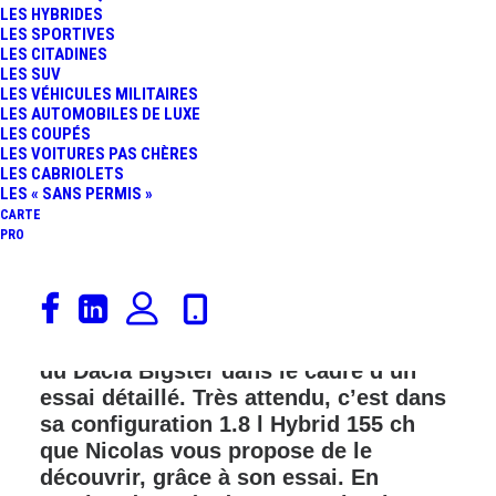
LES HYBRIDES
LES SPORTIVES
LES CITADINES
LES SUV
LES VÉHICULES MILITAIRES
LES AUTOMOBILES DE LUXE
LES COUPÉS
LES VOITURES PAS CHÈRES
LES CABRIOLETS
LES « SANS PERMIS »
CARTE
PRO
Que vaut le nouveau Dacia Bigster,
soit le « Duster à taille XXL » ? Nicolas
(Mécanique Sportive) a pris le volant
du Dacia Bigster dans le cadre d’un
essai détaillé. Très attendu, c’est dans
sa configuration 1.8 l Hybrid 155 ch
que Nicolas vous propose de le
découvrir, grâce à son essai. En