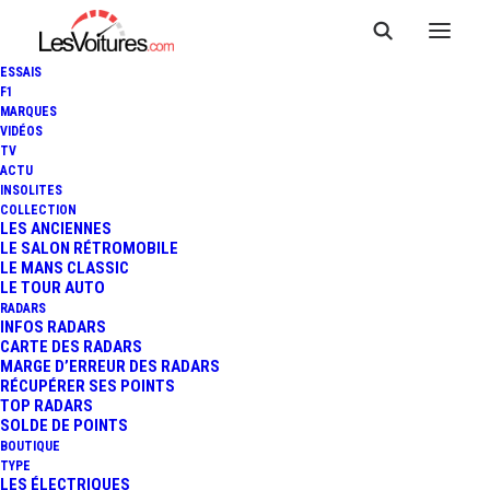
ESSAIS
F1
MARQUES
VIDÉOS
TV
ACTU
VIDÉO : L'ESSAI DU DACIA
INSOLITES
COLLECTION
BIGSTER PAR NICOLAS
LES ANCIENNES
LE SALON RÉTROMOBILE
LE MANS CLASSIC
(MÉCANIQUE SPORTIVE)
LE TOUR AUTO
RADARS
INFOS RADARS
CARTE DES RADARS
3 Minutes
|
28 mars 2025
MARGE D’ERREUR DES RADARS
RÉCUPÉRER SES POINTS
TOP RADARS
SOLDE DE POINTS
BOUTIQUE
TYPE
LES ÉLECTRIQUES
FR