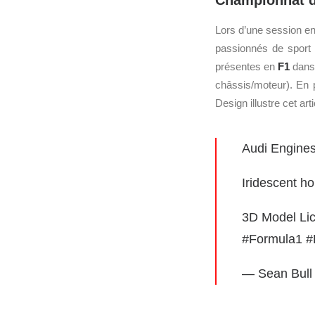
Championnat du
Lors d’une session en
passionnés de sport 
présentes en
F1
dans 
châssis/moteur). En 
Design illustre cet arti
Audi Engines
Iridescent ho
3D Model Li
#Formula1
#
— Sean Bull