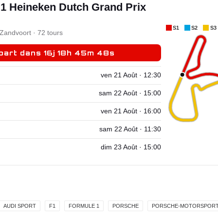
1 Heineken Dutch Grand Prix
S1
S2
S3
 Zandvoort · 72 tours
part dans 16j 18h 45m 47s
ven 21 Août · 12:30
sam 22 Août · 15:00
ven 21 Août · 16:00
sam 22 Août · 11:30
dim 23 Août · 15:00
AUDI SPORT
F1
FORMULE 1
PORSCHE
PORSCHE-MOTORSPOR