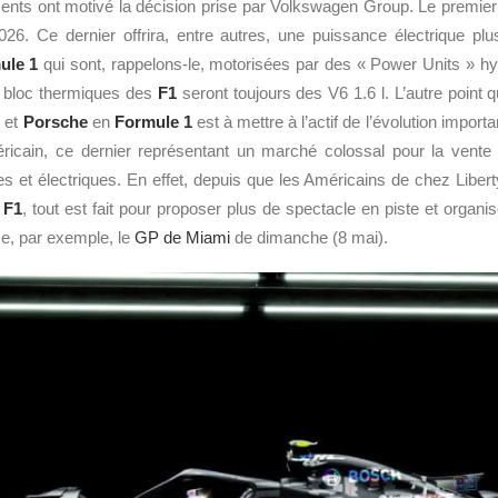
ents ont motivé la décision prise par Volkswagen Group. Le premier 
26. Ce dernier offrira, entre autres, une puissance électrique plu
ule 1
qui sont, rappelons-le, motorisées par des « Power Units » hy
s bloc thermiques des
F1
seront toujours des V6 1.6 l. L’autre point
 et
Porsche
en
Formule 1
est à mettre à l’actif de l’évolution importa
éricain, ce dernier représentant un marché colossal pour la vente 
s et électriques. En effet, depuis que les Américains de chez Libert
a
F1
, tout est fait pour proposer plus de spectacle en piste et organi
e, par exemple, le
GP de Miami
de dimanche (8 mai).