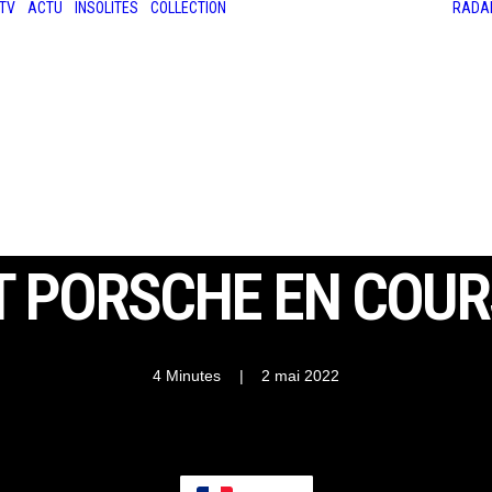
TV
ACTU
INSOLITES
COLLECTION
RADA
LES ANCIENNES
LE SALON RÉTROMOBILE
LE MANS CLASSIC
LE TOUR AUTO
ET PORSCHE EN COUR
4 Minutes
|
2 mai 2022