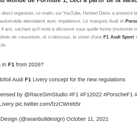
 Monde de Formule 1, ceci à partir de la sais
 direct organisée, ce matin, sur YouTube, Herbert Diess a annoncé la
automobile attendaient avec impatience. Le marques Audi et
Pors
4 ans, sachant qu’il reste à découvrir sous quelle forme (motoriste o
photo de couverture, et ci-dessous, la vision d’une
F1
Audi Sport
r
cle.
 in
F1
from 2026?
lofoil Audi
F1
Livery concept for the new regulations
censed by
@RaceSimStudio
#F1
#F12022
#PorscheF1
Livery
pic.twitter.com/fzzCWreb5r
 Design (@seanbulldesign)
October 11, 2021