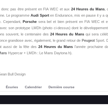
it donc pas être présent en FIA WEC et aux
24 Heures du Mans
, 
ine. Le programme
Audi Sport
en Endurance, mis en pause il y a 
re. Cependant,
Porsche
sera bel et bien présent en FIA WEC et 
avec son prototype LMDh (photo ci-dessus) dont le développement
ns souvent, le centenaire des
24 Heures du Mans
qui sera céléb
nonce grandiose avec, également, le grand retour de
Peugeot
Sport. D
t aussi de la fête des
24 Heures du Mans
l’année prochaine da
Mans
Hypercar + LMDh : Le Mans Daytona h).
Sean Bull Design
Écuries
Calendrier
Dernière course