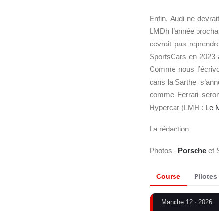
Enfin, Audi ne devra
LMDh l’année procha
devrait pas reprend
SportsCars en 2023 
Comme nous l’écrivo
dans la Sarthe, s’an
comme Ferrari seron
Hypercar (LMH :
Le 
La rédaction
Photos :
Porsche
et 
Course
Pilotes
Manche 12 · 2026