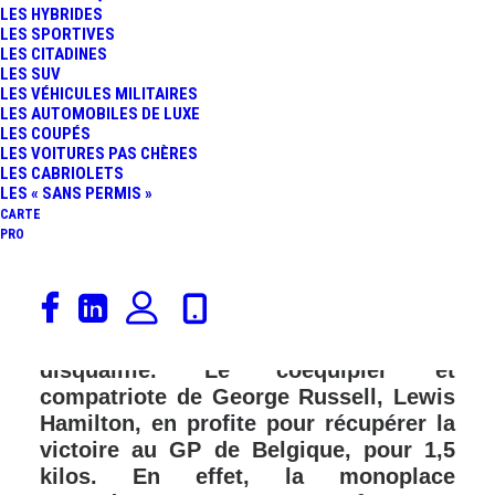
LES HYBRIDES
FR
LES SPORTIVES
LES CITADINES
LES SUV
LES VÉHICULES MILITAIRES
LES AUTOMOBILES DE LUXE
LES COUPÉS
LES VOITURES PAS CHÈRES
LES CABRIOLETS
LES « SANS PERMIS »
CARTE
PRO
Quelques heures après l’arrivée du GP
de Belgique remporté, initialement, par
George Russsell, ce dernier a été
disqualifié. Le coéquipier et
compatriote de George Russell, Lewis
Hamilton, en profite pour récupérer la
victoire au GP de Belgique, pour 1,5
kilos. En effet, la monoplace