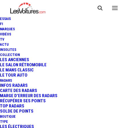
ESSAIS
F1
MARQUES
VIDÉOS
TV
F1 - GP DE BELGIQUE :
ACTU
INSOLITES
GEORGE RUSSELL
COLLECTION
LES ANCIENNES
LE SALON RÉTROMOBILE
DISQUALIFIÉ, LA VICTOIRE
LE MANS CLASSIC
LE TOUR AUTO
REVIENT À LEWIS HAMILTON
RADARS
INFOS RADARS
CARTE DES RADARS
MARGE D’ERREUR DES RADARS
RÉCUPÉRER SES POINTS
3 Minutes
|
28 juillet 2024
TOP RADARS
SOLDE DE POINTS
BOUTIQUE
TYPE
LES ÉLECTRIQUES