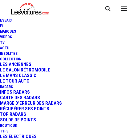
ESSAIS
F1
MARQUES
VIDÉOS
TV
ACTU
F1 - GP DE MIAMI : OSCAR
INSOLITES
COLLECTION
PIASTRI ET LANDO NORRIS
LES ANCIENNES
LE SALON RÉTROMOBILE
LE MANS CLASSIC
EN DÉMONSTRATION
LE TOUR AUTO
RADARS
INFOS RADARS
CARTE DES RADARS
7 Minutes
|
4 mai 2025
MARGE D’ERREUR DES RADARS
RÉCUPÉRER SES POINTS
TOP RADARS
SOLDE DE POINTS
BOUTIQUE
TYPE
LES ÉLECTRIQUES
FR