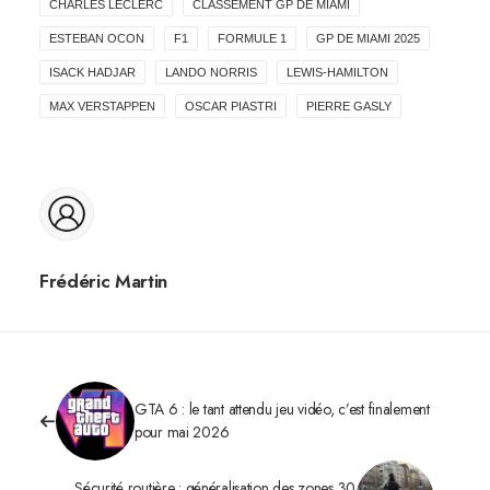
CHARLES LECLERC
CLASSEMENT GP DE MIAMI
ESTEBAN OCON
F1
FORMULE 1
GP DE MIAMI 2025
ISACK HADJAR
LANDO NORRIS
LEWIS-HAMILTON
MAX VERSTAPPEN
OSCAR PIASTRI
PIERRE GASLY
Frédéric Martin
GTA 6 : le tant attendu jeu vidéo, c’est finalement
pour mai 2026
Sécurité routière : généralisation des zones 30