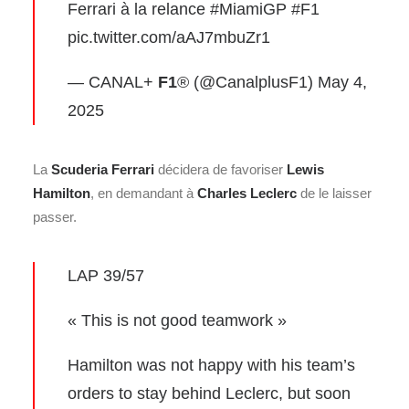
Ferrari à la relance
#MiamiGP
#F1
pic.twitter.com/aAJ7mbuZr1
— CANAL+
F1
® (@CanalplusF1)
May 4,
2025
La
Scuderia Ferrari
décidera de favoriser
Lewis
Hamilton
, en demandant à
Charles Leclerc
de le laisser
passer.
LAP 39/57
« This is not good teamwork »
Hamilton was not happy with his team’s
orders to stay behind Leclerc, but soon