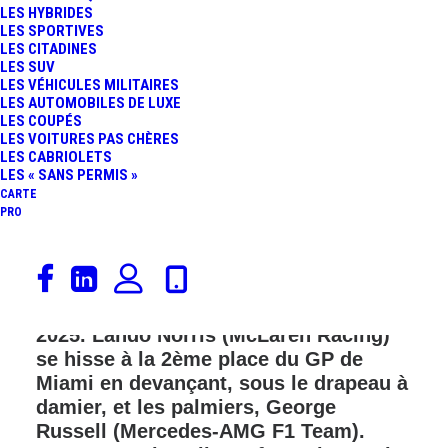
LES HYBRIDES
LES SPORTIVES
LES CITADINES
LES SUV
LES VÉHICULES MILITAIRES
LES AUTOMOBILES DE LUXE
LES COUPÉS
LES VOITURES PAS CHÈRES
LES CABRIOLETS
LES « SANS PERMIS »
CARTE
PRO
Oscar Piastri (McLaren Racing)
remporte la 6ème manche du
Championnat du Monde de Formule 1
2025. Lando Norris (McLaren Racing)
se hisse à la 2ème place du GP de
Miami en devançant, sous le drapeau à
damier, et les palmiers, George
Russell (Mercedes-AMG F1 Team).