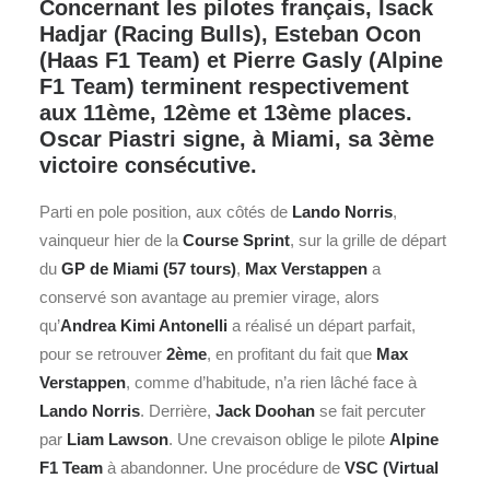
Concernant les pilotes français, Isack
Hadjar (Racing Bulls), Esteban Ocon
(Haas F1 Team) et Pierre Gasly (Alpine
F1 Team) terminent respectivement
aux 11ème, 12ème et 13ème places.
Oscar Piastri signe, à Miami, sa 3ème
victoire consécutive.
Parti en pole position, aux côtés de
Lando Norris
,
vainqueur hier de la
Course Sprint
, sur la grille de départ
du
GP de Miami (57 tours)
,
Max Verstappen
a
conservé son avantage au premier virage, alors
qu’
Andrea Kimi Antonelli
a réalisé un départ parfait,
pour se retrouver
2ème
, en profitant du fait que
Max
Verstappen
, comme d’habitude, n’a rien lâché face à
Lando Norris
. Derrière,
Jack Doohan
se fait percuter
par
Liam Lawson
. Une crevaison oblige le pilote
Alpine
F1
Team
à abandonner. Une procédure de
VSC (Virtual