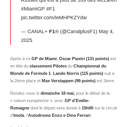
Russell qui est à plus de 33s des McLaren
#MiamiGP
#F1
pic.twitter.com/IeMHPKZYdw
— CANAL+
F1
® (@CanalplusF1)
May 4,
2025
Après à ce
GP de Miami
,
Oscar Piastri (131 points)
est
en tête du
classement Pilotes
du
Championnat du
Monde de Formule 1
.
Lando Norris
(115 points)
suit à
la 2ème place et
Max Verstappen (99 points)
est 3ème.
Rendez-vous le
dimanche 18 mai,
pour le début de la
« saison européenne », avec
GP d’Emilie-
Romagne
dont le départ sera donné à
15h00
sur le circuit
d’
Imola
, l’
Autodromo Enzo e Dino Ferrari
.