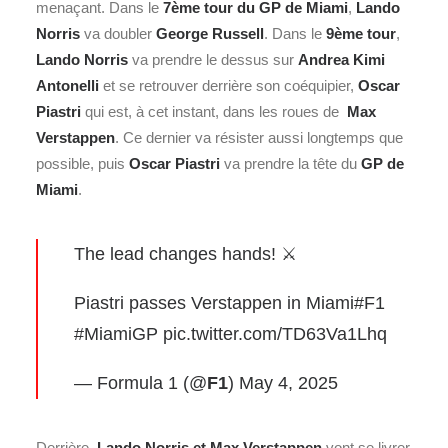
menaçant. Dans le
7ème tour du GP de Miami
,
Lando
Norris
va doubler
George Russell
. Dans le
9ème tour
,
Lando Norris
va prendre le dessus sur
Andrea Kimi
Antonelli
et se retrouver derrière son coéquipier,
Oscar
Piastri
qui est, à cet instant, dans les roues de
Max
Verstappen
. Ce dernier va résister aussi longtemps que
possible, puis
Oscar Piastri
va prendre la tête du
GP de
Miami
.
The lead changes hands! ⚔️
Piastri passes Verstappen in Miami
#F1
#MiamiGP
pic.twitter.com/TD63Va1Lhq
— Formula 1 (@
F1
)
May 4, 2025
Derrière,
Lando Norris et Max Verstappen
vont se livrer