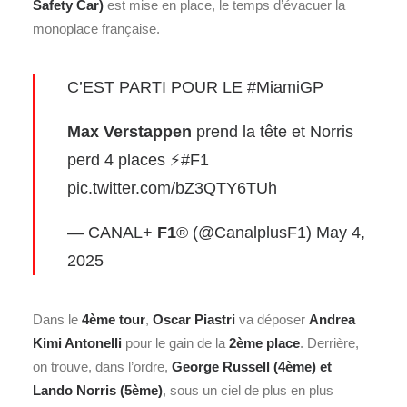
Safety Car)
est mise en place, le temps d’évacuer la
monoplace française.
C’EST PARTI POUR LE
#MiamiGP
Max Verstappen
prend la tête et Norris
perd 4 places ⚡️
#F1
pic.twitter.com/bZ3QTY6TUh
— CANAL+
F1
® (@CanalplusF1)
May 4,
2025
Dans le
4ème tour
,
Oscar Piastri
va déposer
Andrea
Kimi Antonelli
pour le gain de la
2ème place
. Derrière,
on trouve, dans l’ordre,
George Russell (4ème) et
Lando Norris (5ème)
, sous un ciel de plus en plus