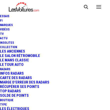
ESSAIS
F1
MARQUES
VIDÉOS
TV
ACTU
INSOLITES
COLLECTION
LES ANCIENNES
LE SALON RÉTROMOBILE
LE MANS CLASSIC
LE TOUR AUTO
RADARS
INFOS RADARS
CARTE DES RADARS
MARGE D’ERREUR DES RADARS
RÉCUPÉRER SES POINTS
TOP RADARS
26 juillet 2026
SOLDE DE POINTS
BOUTIQUE
F1 – GP DE HONGRIE :
TYPE
LES ÉLECTRIQUES