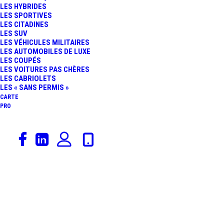
LES HYBRIDES
LANDO NORRIS
LES SPORTIVES
LES CITADINES
LES SUV
DÉCROCHE SA
LES VÉHICULES MILITAIRES
LES AUTOMOBILES DE LUXE
LES COUPÉS
PREMIÈRE VICTOIRE DE
LES VOITURES PAS CHÈRES
LES CABRIOLETS
LA SAISON
LES « SANS PERMIS »
CARTE
PRO
14 juin 2026
Ferrari
,
Sport Auto
,
Formule 1
,
Actualités Automobiles
,
Rédaction
,
Constructeurs
F1 – GP DE
BARCELONE : LEWIS