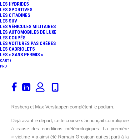
LES HYBRIDES
LES SPORTIVES
LES CITADINES
LES SUV
LES VÉHICULES MILITAIRES
LES AUTOMOBILES DE LUXE
LES COUPÉS
LES VOITURES PAS CHÈRES
LES CABRIOLETS
LES « SANS PERMIS »
CARTE
PRO
Lewis Hamilton remporte pour la 1er fois de sa carrière le
Grand Prix du Brésil. Une course disputée sous la pluie et
marquée par de nombreux incidents et interruptions. Nico
Rosberg et Max Verstappen complètent le podium.
Déjà avant le départ, cette course s’annonçait compliquée
à cause des conditions météorologiques. La première
« victime » a ainsi été Romain Grosjean qui est parti à la