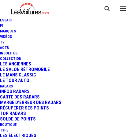
ESSAIS
F1
MARQUES
VIDÉOS
TV
ACTU
F1 - GP DU BRÉSIL : LEWIS
INSOLITES
COLLECTION
HAMILTON S'IMPOSE DANS
LES ANCIENNES
LE SALON RÉTROMOBILE
LE MANS CLASSIC
LE CHAOS !
LE TOUR AUTO
RADARS
INFOS RADARS
CARTE DES RADARS
3 Minutes
|
13 novembre 2016
MARGE D’ERREUR DES RADARS
RÉCUPÉRER SES POINTS
TOP RADARS
SOLDE DE POINTS
BOUTIQUE
TYPE
LES ÉLECTRIQUES
FR