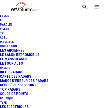
ESSAIS
F1
MARQUES
VIDÉOS
TV
JAGUAR I-PACE CONCEPT :
ACTU
INSOLITES
UN AVANT-GOÛT TRÈS
COLLECTION
LES ANCIENNES
LE SALON RÉTROMOBILE
ABOUTI D'UN FUTUR SUV
LE MANS CLASSIC
LE TOUR AUTO
ÉLECTRIQUE !
RADARS
INFOS RADARS
CARTE DES RADARS
MARGE D’ERREUR DES RADARS
RÉCUPÉRER SES POINTS
4 Minutes
|
15 novembre 2016
TOP RADARS
SOLDE DE POINTS
BOUTIQUE
TYPE
LES ÉLECTRIQUES