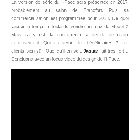
La version de série du I-Pace sera présentée en 2017,
probablement au salon de Francfort. Puis sa
commercialisation est programmée pour 2018. De quoi
laisser le temps à Tesla de vendre un max de Model X
Mais ça y est, la concurrence a décidé de réagir
sérieusement. Qui en seront les bénéficiaires ? Les
clients bien sûr. Quoi qu’il en soit,
Jaguar
fait très fort…
Concluons avec un focus vidéo du design de l’I-Pace.