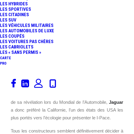
LES HYBRIDES
FR
LES SPORTIVES
LES CITADINES
LES SUV
LES VÉHICULES MILITAIRES
LES AUTOMOBILES DE LUXE
LES COUPÉS
LES VOITURES PAS CHÈRES
LES CABRIOLETS
LES « SANS PERMIS »
CARTE
PRO
Jaguar
profite du
LA Auto Show
pour dévoiler au monde
le I-Pace Concept en prémisse de son futur et premier
SUV
100% électrique. Les français n’ont pas eu l’honneur
de sa révélation lors du Mondial de l’Automobile,
Jaguar
a donc préféré la Californie, l’un des états des USA les
plus portés vers l’écologie pour présenter le I-Pace.
Tous les constructeurs semblent définitivement décider à